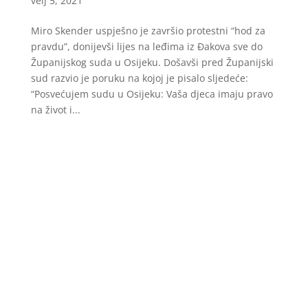
velj 5, 2021
Miro Skender uspješno je završio protestni “hod za
pravdu”, donijevši lijes na leđima iz Đakova sve do
Županijskog suda u Osijeku. Došavši pred Županijski
sud razvio je poruku na kojoj je pisalo sljedeće:
“Posvećujem sudu u Osijeku: Vaša djeca imaju pravo
na život i...