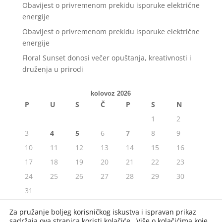
Obavijest o privremenom prekidu isporuke električne
energije
Obavijest o privremenom prekidu isporuke električne
energije
Floral Sunset donosi večer opuštanja, kreativnosti i
druženja u prirodi
kolovoz 2026
P
U
S
Č
P
S
N
1
2
3
4
5
6
7
8
9
10
11
12
13
14
15
16
17
18
19
20
21
22
23
24
25
26
27
28
29
30
31
« srp
Za pružanje boljeg korisničkog iskustva i ispravan prikaz
sadržaja ova stranica koristi kolačiće. Više o kolačićima koje