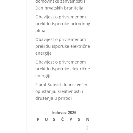
domovinske zahvalnosti i
Dan hrvatskih branitelja
Obavijest o privremenom
prekidu isporuke prirodnog
plina
Obavijest o privremenom
prekidu isporuke električne
energije
Obavijest o privremenom
prekidu isporuke električne
energije
Floral Sunset donosi večer
opuštanja, kreativnosti i
druženja u prirodi
kolovoz 2026
P
U
S
Č
P
S
N
1
2