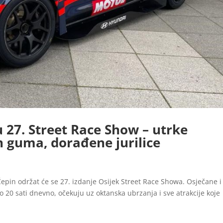
u 27. Street Race Show – utrke
h guma, dorađene jurilice
Čepin održat će se 27. izdanje Osijek Street Race Showa. Osječane i
o 20 sati dnevno, očekuju uz oktanska ubrzanja i sve atrakcije koje