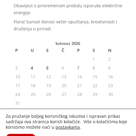
Obavijest o privremenom prekidu isporuke električne
energije
Floral Sunset donosi večer opuštanja, kreativnosti i
druženja u prirodi
kolovoz 2026
P
U
S
Č
P
S
N
1
2
3
4
5
6
7
8
9
10
11
12
13
14
15
16
17
18
19
20
21
22
23
24
25
26
27
28
29
30
31
« srp
Za pružanje boljeg korisničkog iskustva i ispravan prikaz
sadržaja ova stranica koristi kolačiće. Više o kolačićima koje
koristimo možete naći u
postavkama
.