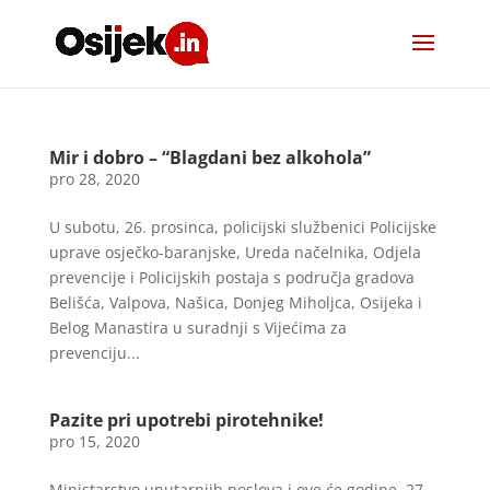
Mir i dobro – “Blagdani bez alkohola”
pro 28, 2020
U subotu, 26. prosinca, policijski službenici Policijske
uprave osječko-baranjske, Ureda načelnika, Odjela
prevencije i Policijskih postaja s područja gradova
Belišća, Valpova, Našica, Donjeg Miholjca, Osijeka i
Belog Manastira u suradnji s Vijećima za
prevenciju...
Pazite pri upotrebi pirotehnike!
pro 15, 2020
Ministarstvo unutarnjih poslova i ove će godine, 27.