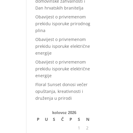
domovinske zahvalnosti i
Dan hrvatskih branitelja
Obavijest o privremenom
prekidu isporuke prirodnog
plina
Obavijest o privremenom
prekidu isporuke električne
energije
Obavijest o privremenom
prekidu isporuke električne
energije
Floral Sunset donosi večer
opuštanja, kreativnosti i
druženja u prirodi
kolovoz 2026
P
U
S
Č
P
S
N
1
2