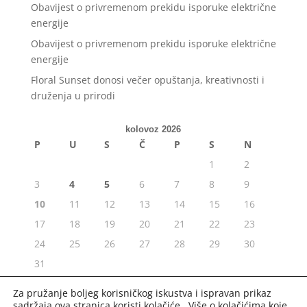
Obavijest o privremenom prekidu isporuke električne
energije
Obavijest o privremenom prekidu isporuke električne
energije
Floral Sunset donosi večer opuštanja, kreativnosti i
druženja u prirodi
kolovoz 2026
P
U
S
Č
P
S
N
1
2
3
4
5
6
7
8
9
10
11
12
13
14
15
16
17
18
19
20
21
22
23
24
25
26
27
28
29
30
31
« srp
Za pružanje boljeg korisničkog iskustva i ispravan prikaz
sadržaja ova stranica koristi kolačiće. Više o kolačićima koje