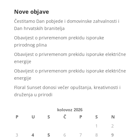
Nove objave
Čestitamo Dan pobjede i domovinske zahvalnosti i
Dan hrvatskih branitelja
Obavijest o privremenom prekidu isporuke
prirodnog plina
Obavijest o privremenom prekidu isporuke električne
energije
Obavijest o privremenom prekidu isporuke električne
energije
Floral Sunset donosi večer opuštanja, kreativnosti i
druženja u prirodi
kolovoz 2026
P
U
S
Č
P
S
N
1
2
3
4
5
6
7
8
9