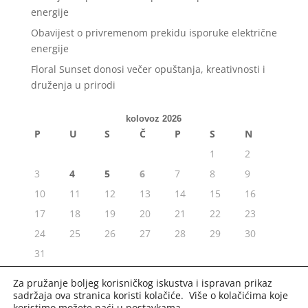
energije
Obavijest o privremenom prekidu isporuke električne
energije
Floral Sunset donosi večer opuštanja, kreativnosti i
druženja u prirodi
kolovoz 2026
P
U
S
Č
P
S
N
1
2
3
4
5
6
7
8
9
10
11
12
13
14
15
16
17
18
19
20
21
22
23
24
25
26
27
28
29
30
31
« srp
Za pružanje boljeg korisničkog iskustva i ispravan prikaz
sadržaja ova stranica koristi kolačiće. Više o kolačićima koje
koristimo možete naći u
postavkama
.