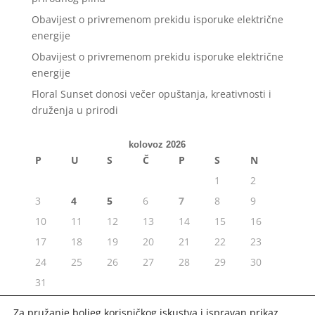
Obavijest o privremenom prekidu isporuke električne
energije
Obavijest o privremenom prekidu isporuke električne
energije
Floral Sunset donosi večer opuštanja, kreativnosti i
druženja u prirodi
kolovoz 2026
P
U
S
Č
P
S
N
1
2
3
4
5
6
7
8
9
10
11
12
13
14
15
16
17
18
19
20
21
22
23
24
25
26
27
28
29
30
31
« srp
Za pružanje boljeg korisničkog iskustva i ispravan prikaz