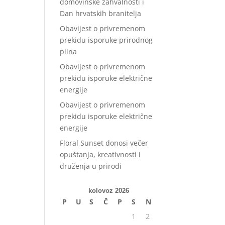
domovinske zahvalnosti i
Dan hrvatskih branitelja
Obavijest o privremenom
prekidu isporuke prirodnog
plina
Obavijest o privremenom
prekidu isporuke električne
energije
Obavijest o privremenom
prekidu isporuke električne
energije
Floral Sunset donosi večer
opuštanja, kreativnosti i
druženja u prirodi
kolovoz 2026
P
U
S
Č
P
S
N
1
2