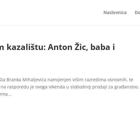
Naslovnica
Do
 kazalištu: Anton Žic, baba i
išta Branka Mihaljevića namijenjen višim razredima osnovnih, te
na rasporedu je ovoga vikenda u slobodnoj prodaji za građanstvo.
ema...