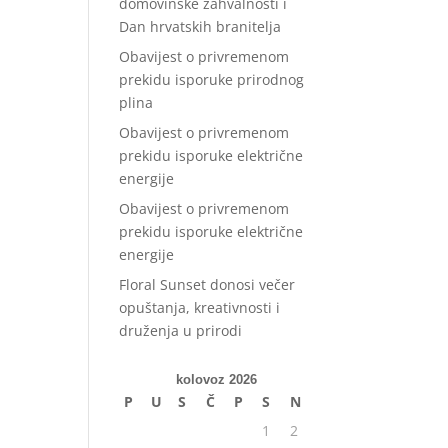
domovinske zahvalnosti i
Dan hrvatskih branitelja
Obavijest o privremenom
prekidu isporuke prirodnog
plina
Obavijest o privremenom
prekidu isporuke električne
energije
Obavijest o privremenom
prekidu isporuke električne
energije
Floral Sunset donosi večer
opuštanja, kreativnosti i
druženja u prirodi
kolovoz 2026
P
U
S
Č
P
S
N
1
2