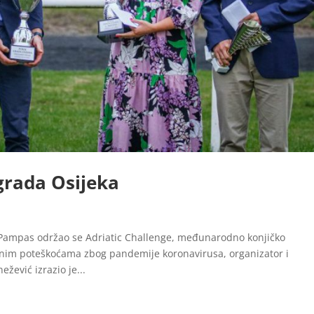
grada Osijeka
Pampas održao se Adriatic Challenge, međunarodno konjičko
nim poteškoćama zbog pandemije koronavirusa, organizator i
žević izrazio je...