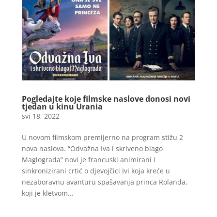
Pogledajte koje filmske naslove donosi novi
tjedan u kinu Urania
svi 18, 2022
U novom filmskom premijerno na program stižu 2
nova naslova. “Odvažna Iva i skriveno blago
Maglograda” novi je francuski animirani i
sinkronizirani crtić o djevojčici Ivi koja kreće u
nezaboravnu avanturu spašavanja princa Rolanda,
koji je kletvom...