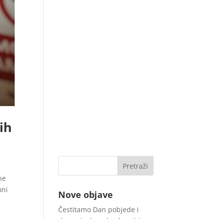
ih
ne
mni
Nove objave
Čestitamo Dan pobjede i