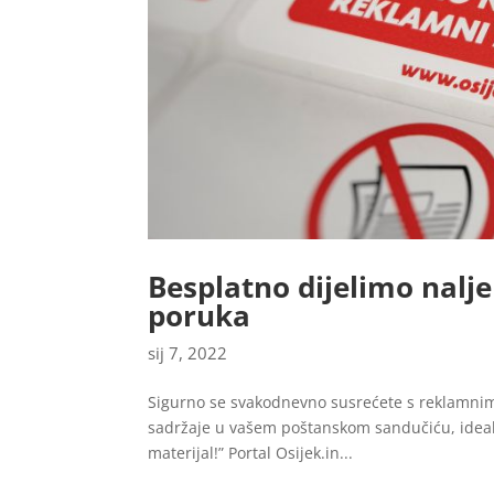
Besplatno dijelimo nalj
poruka
sij 7, 2022
Sigurno se svakodnevno susrećete s reklamnim
sadržaje u vašem poštanskom sandučiću, idealn
materijal!” Portal Osijek.in...