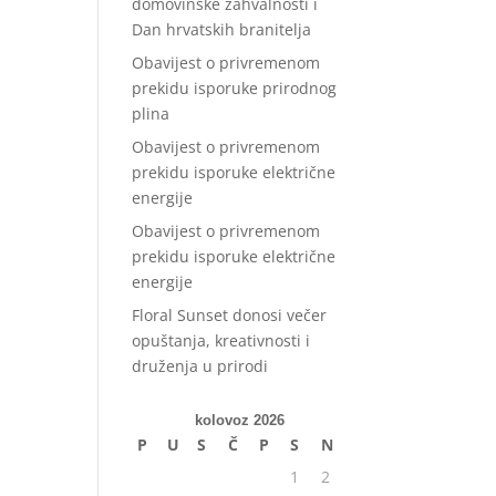
domovinske zahvalnosti i
Dan hrvatskih branitelja
Obavijest o privremenom
prekidu isporuke prirodnog
plina
Obavijest o privremenom
prekidu isporuke električne
energije
Obavijest o privremenom
prekidu isporuke električne
energije
Floral Sunset donosi večer
opuštanja, kreativnosti i
druženja u prirodi
kolovoz 2026
P
U
S
Č
P
S
N
1
2