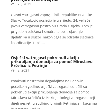
velj 25, 2021
Glavni vatrogasni zapovjednik Republike Hrvatske
Slavko Tucaković posjetio je u srijedu, 24. veljače
Javnu vatrogasnu postrojbu Grada Osijeka. Tom je
prigodom održana i smotra te postrojavanje
djelatnika u službi, nakon čega se održala sjednica
koordinacije ‘’Istok’’,...
Osječki vatrogasci pokrenuli akciju
prikupljanja donacija za pomoć Miroslavu
Krčeliću iz Petrinje
velj 8, 2021
Potaknuti nesretnim događajima na Banovini
početkom godine, osječki vatrogasci odlučili su
pokrenuti akciju prikupljanja donacija za pomoć
Miroslavu Krčeliću iz Petrinje, kolegi vatrogascu koji
dijeli nesretnu sudbinu brojnih Petrinjaca – kuća mu
je u potresu teško...