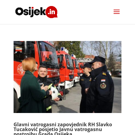
Glavni vatrogasni zapovjednik RH Slavko
Tucaković posjetio Javnu vatrogasnu
postrojbu Grada Osijeka