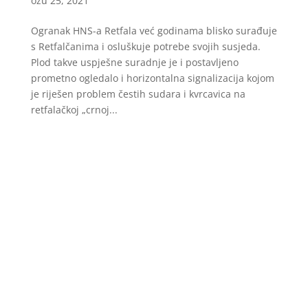
ožu 25, 2021
Ogranak HNS-a Retfala već godinama blisko surađuje
s Retfalčanima i osluškuje potrebe svojih susjeda.
Plod takve uspješne suradnje je i postavljeno
prometno ogledalo i horizontalna signalizacija kojom
je riješen problem čestih sudara i kvrcavica na
retfalačkoj „crnoj...