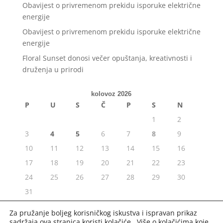
Obavijest o privremenom prekidu isporuke električne
energije
Obavijest o privremenom prekidu isporuke električne
energije
Floral Sunset donosi večer opuštanja, kreativnosti i
druženja u prirodi
kolovoz 2026
P
U
S
Č
P
S
N
1
2
3
4
5
6
7
8
9
10
11
12
13
14
15
16
17
18
19
20
21
22
23
24
25
26
27
28
29
30
31
« srp
Za pružanje boljeg korisničkog iskustva i ispravan prikaz
sadržaja ova stranica koristi kolačiće. Više o kolačićima koje