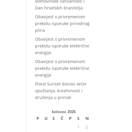
domovinske zahvalnosti i
Dan hrvatskih branitelja
Obavijest o privremenom
prekidu isporuke prirodnog
plina
Obavijest o privremenom
prekidu isporuke električne
energije
Obavijest o privremenom
prekidu isporuke električne
energije
Floral Sunset donosi večer
opuštanja, kreativnosti i
druženja u prirodi
kolovoz 2026
P
U
S
Č
P
S
N
1
2