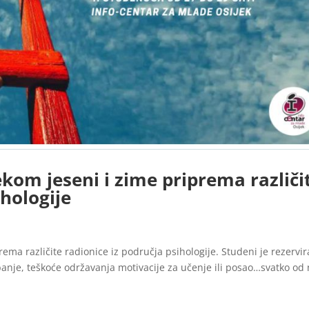
ekom jeseni i zime priprema različi
ihologije
rema različite radionice iz područja psihologije. Studeni je rezervi
banje, teškoće održavanja motivacije za učenje ili posao…svatko od