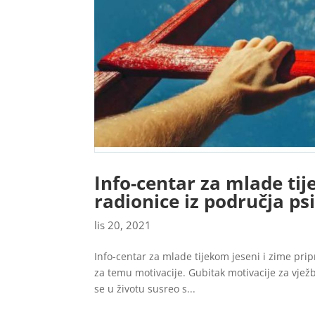
Info-centar za mlade tij
radionice iz područja ps
lis 20, 2021
Info-centar za mlade tijekom jeseni i zime prip
za temu motivacije. Gubitak motivacije za vjež
se u životu susreo s...