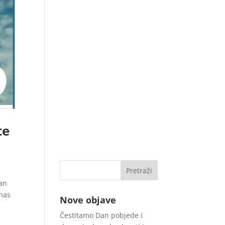
te
ran
 nas
Nove objave
Čestitamo Dan pobjede i