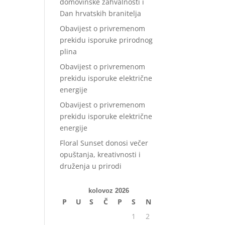
domovinske zahvalnosti i
Dan hrvatskih branitelja
Obavijest o privremenom
prekidu isporuke prirodnog
plina
Obavijest o privremenom
prekidu isporuke električne
energije
Obavijest o privremenom
prekidu isporuke električne
energije
Floral Sunset donosi večer
opuštanja, kreativnosti i
druženja u prirodi
kolovoz 2026
P
U
S
Č
P
S
N
1
2