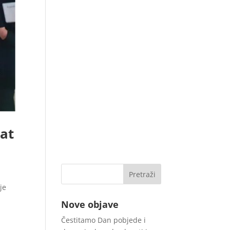
vat
je
Nove objave
Čestitamo Dan pobjede i