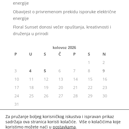
energije
Obavijest o privremenom prekidu isporuke električne
energije
Floral Sunset donosi večer opuštanja, kreativnosti i
druženja u prirodi
kolovoz 2026
P
U
S
Č
P
S
N
1
2
3
4
5
6
7
8
9
10
11
12
13
14
15
16
17
18
19
20
21
22
23
24
25
26
27
28
29
30
31
« srp
Za pružanje boljeg korisničkog iskustva i ispravan prikaz
sadržaja ova stranica koristi kolačiće. Više o kolačićima koje
koristimo možete naći u
postavkama
.