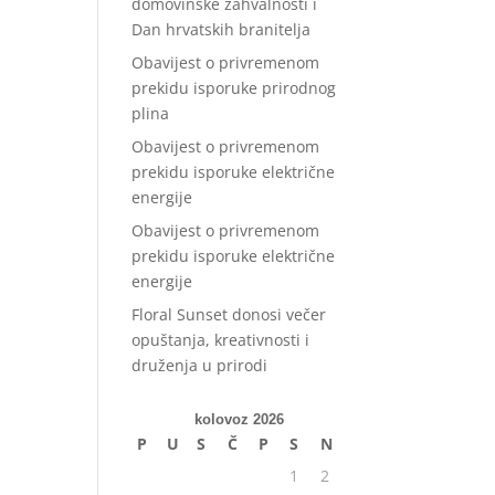
domovinske zahvalnosti i
Dan hrvatskih branitelja
Obavijest o privremenom
prekidu isporuke prirodnog
plina
Obavijest o privremenom
prekidu isporuke električne
energije
Obavijest o privremenom
prekidu isporuke električne
energije
Floral Sunset donosi večer
opuštanja, kreativnosti i
druženja u prirodi
kolovoz 2026
P
U
S
Č
P
S
N
1
2