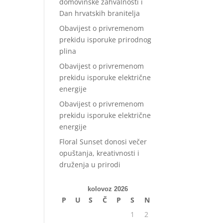
domovinske zahvalnosti i
Dan hrvatskih branitelja
Obavijest o privremenom
prekidu isporuke prirodnog
plina
Obavijest o privremenom
prekidu isporuke električne
energije
Obavijest o privremenom
prekidu isporuke električne
energije
Floral Sunset donosi večer
opuštanja, kreativnosti i
druženja u prirodi
kolovoz 2026
P
U
S
Č
P
S
N
1
2