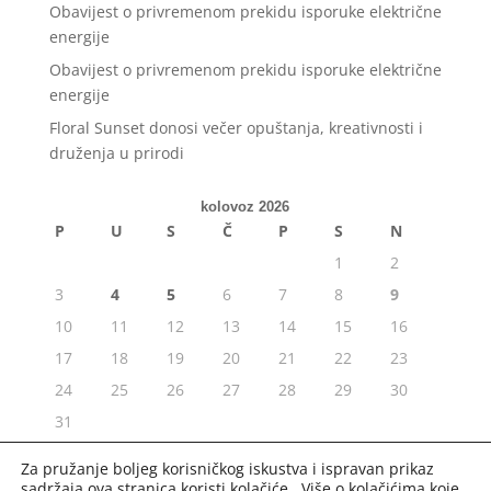
Obavijest o privremenom prekidu isporuke električne
energije
Obavijest o privremenom prekidu isporuke električne
energije
Floral Sunset donosi večer opuštanja, kreativnosti i
druženja u prirodi
kolovoz 2026
P
U
S
Č
P
S
N
1
2
3
4
5
6
7
8
9
10
11
12
13
14
15
16
17
18
19
20
21
22
23
24
25
26
27
28
29
30
31
« srp
Za pružanje boljeg korisničkog iskustva i ispravan prikaz
sadržaja ova stranica koristi kolačiće. Više o kolačićima koje