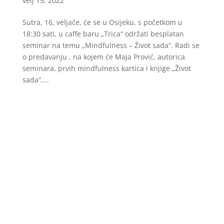
velj 15, 2022
Sutra, 16, veljače, će se u Osijeku, s početkom u
18:30 sati, u caffe baru „Trica“ održati besplatan
seminar na temu „Mindfulness – Život sada“. Radi se
o predavanju , na kojem će Maja Prović, autorica
seminara, prvih mindfulness kartica i knjige „Život
sada“,...