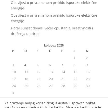
Obavijest o privremenom prekidu isporuke električne
energije
Obavijest o privremenom prekidu isporuke električne
energije
Floral Sunset donosi večer opuštanja, kreativnosti i
druženja u prirodi
kolovoz 2026
P
U
S
Č
P
S
N
1
2
3
4
5
6
7
8
9
10
11
12
13
14
15
16
17
18
19
20
21
22
23
24
25
26
27
28
29
30
31
« srp
Za pružanje boljeg korisničkog iskustva i ispravan prikaz
sadržaja ova stranica koristi kolačiće. Više o kolačićima koje