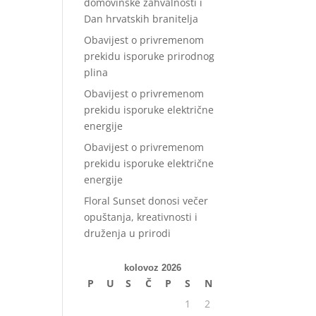
domovinske zahvalnosti i
Dan hrvatskih branitelja
Obavijest o privremenom
prekidu isporuke prirodnog
plina
Obavijest o privremenom
prekidu isporuke električne
energije
Obavijest o privremenom
prekidu isporuke električne
energije
Floral Sunset donosi večer
opuštanja, kreativnosti i
druženja u prirodi
kolovoz 2026
P
U
S
Č
P
S
N
1
2