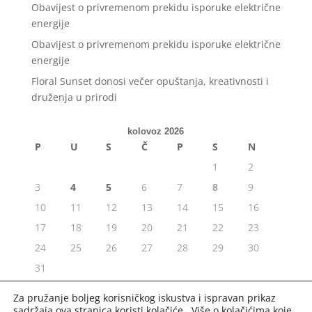
Obavijest o privremenom prekidu isporuke električne
energije
Obavijest o privremenom prekidu isporuke električne
energije
Floral Sunset donosi večer opuštanja, kreativnosti i
druženja u prirodi
kolovoz 2026
P
U
S
Č
P
S
N
1
2
3
4
5
6
7
8
9
10
11
12
13
14
15
16
17
18
19
20
21
22
23
24
25
26
27
28
29
30
31
« srp
Za pružanje boljeg korisničkog iskustva i ispravan prikaz
sadržaja ova stranica koristi kolačiće. Više o kolačićima koje