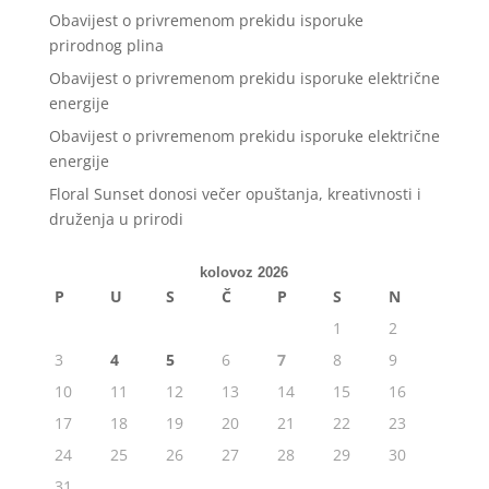
Obavijest o privremenom prekidu isporuke
prirodnog plina
Obavijest o privremenom prekidu isporuke električne
energije
Obavijest o privremenom prekidu isporuke električne
energije
Floral Sunset donosi večer opuštanja, kreativnosti i
druženja u prirodi
kolovoz 2026
P
U
S
Č
P
S
N
1
2
3
4
5
6
7
8
9
10
11
12
13
14
15
16
17
18
19
20
21
22
23
24
25
26
27
28
29
30
31