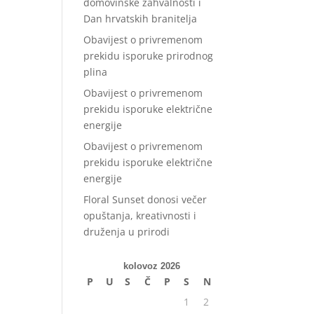
domovinske zahvalnosti i
Dan hrvatskih branitelja
Obavijest o privremenom
prekidu isporuke prirodnog
plina
Obavijest o privremenom
prekidu isporuke električne
energije
Obavijest o privremenom
prekidu isporuke električne
energije
Floral Sunset donosi večer
opuštanja, kreativnosti i
druženja u prirodi
kolovoz 2026
P
U
S
Č
P
S
N
1
2