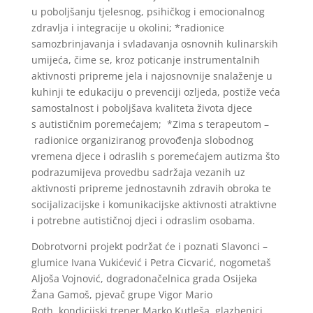
u poboljšanju tjelesnog, psihičkog i emocionalnog
zdravlja i integracije u okolini; *radionice
samozbrinjavanja i svladavanja osnovnih kulinarskih
umijeća, čime se, kroz poticanje instrumentalnih
aktivnosti pripreme jela i najosnovnije snalaženje u
kuhinji te edukaciju o prevenciji ozljeda, postiže veća
samostalnost i poboljšava kvaliteta života djece
s autističnim poremećajem; *Zima s terapeutom –
radionice organiziranog provođenja slobodnog
vremena djece i odraslih s poremećajem autizma što
podrazumijeva provedbu sadržaja vezanih uz
aktivnosti
pripreme jednostavnih zdravih obroka te
socijalizacijske i komunikacijske aktivnosti atraktivne
i potrebne autističnoj djeci i odraslim osobama.
Dobrotvorni projekt podržat će i poznati Slavonci –
glumice Ivana Vukićević i Petra Cicvarić, nogometaš
Aljoša Vojnović, dogradonačelnica grada Osijeka
Žana Gamoš, pjevač grupe Vigor Mario
Roth, kondicijski trener Marko Kutleša, glazbenici