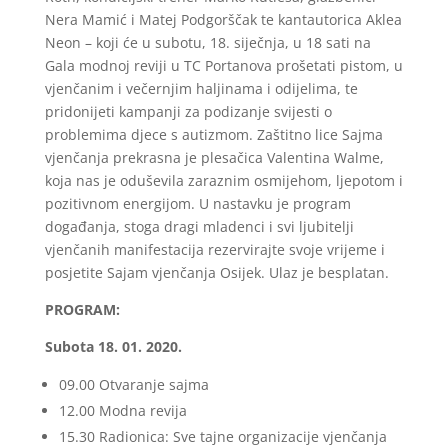
Nera Mamić i Matej
Podgorščak
te kantautorica
Aklea
Neon – koji će u subotu, 18. siječnja, u 18 sati na
Gala modnoj reviji u TC Portanova prošetati pistom, u
vjenčanim i večernjim haljinama i odijelima, te
pridonijeti kampanji za podizanje svijesti o
problemima djece s autizmom. Zaštitno lice Sajma
vjenčanja prekrasna je plesačica Valentina Walme,
koja nas je oduševila zaraznim osmijehom, ljepotom i
pozitivnom energijom. U nastavku je program
događanja, stoga dragi mladenci i svi ljubitelji
vjenčanih
manifestacija
rezervirajte
svoje vrijeme i
posjetite Sajam vjenčanja Osijek. Ulaz je besplatan.
PROGRAM:
Subota 18. 01. 2020.
09.00 Otvaranje sajma
12.00 Modna revija
15.30 Radionica: Sve tajne organizacije vjenčanja