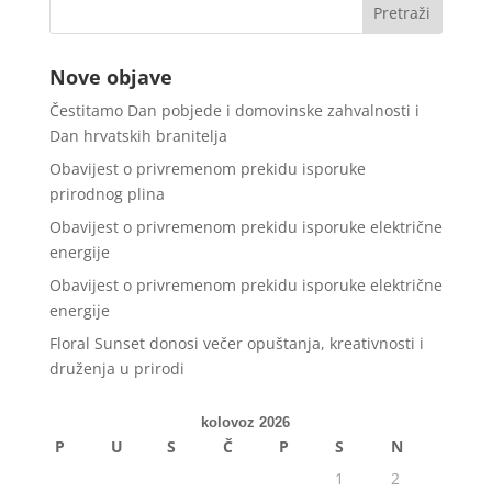
Nove objave
Čestitamo Dan pobjede i domovinske zahvalnosti i
Dan hrvatskih branitelja
Obavijest o privremenom prekidu isporuke
prirodnog plina
Obavijest o privremenom prekidu isporuke električne
energije
Obavijest o privremenom prekidu isporuke električne
energije
Floral Sunset donosi večer opuštanja, kreativnosti i
druženja u prirodi
kolovoz 2026
P
U
S
Č
P
S
N
1
2