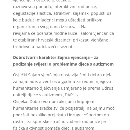
raznovrsna ponuda, interaktivne radionice,
degustacije slastica, atraktivni sajamski popusti uz
koje budući mladenci mogu uštedjeti prilikom
organiziranja svog dana iz snova… Na
revijama će poznate modne kuće i saloni vjenčanica
te etablirani hrvatski dizajneri prikazati vjenčane
trendove u nadolazećoj sezoni.
Dobrotvorni karakter Sajma vjenčanja – za
podizanje svijesti o problemima djece s autizmom
Osječki Sajam vjenčanja nastavlja činiti dobra djela
za najmlađe, a već treću godinu za redom njegovo
humanitarno djelovanje usmjereno je prema Udruzi
obitelji djece s autizmom „DAR“ iz
Osijeka. Dobrotvornom akcijom i kupnjom
humanitarne srećke svi će posjetitelji na Sajmu moći
podržati
nekoliko
projekata Udruge: *Sportom do
rasta – za sportske stručno vođene radionice jer
fizička aktivnost pomaže djeci s autizmom