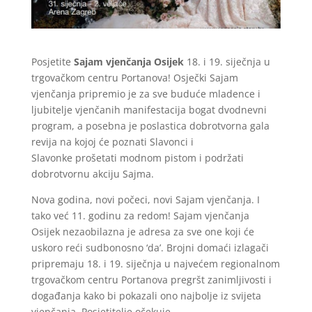
Posjetite
Sajam vjenčanja Osijek
18. i 19. siječnja u
trgovačkom centru Portanova! Osječki Sajam
vjenčanja pripremio je za sve buduće mladence i
ljubitelje vjenčanih manifestacija bogat dvodnevni
program, a posebna je poslastica dobrotvorna gala
revija na kojoj će poznati Slavonci i
Slavonke prošetati modnom pistom i podržati
dobrotvornu akciju Sajma.
Nova godina, novi počeci, novi Sajam vjenčanja. I
tako već 11. godinu za redom! Sajam vjenčanja
Osijek nezaobilazna je adresa za sve one koji će
uskoro reći sudbonosno ‘da’. Brojni domaći izlagači
pripremaju 18. i 19. siječnja u najvećem regionalnom
trgovačkom centru Portanova pregršt zanimljivosti i
događanja kako bi pokazali ono najbolje iz svijeta
vjenčanja. Posjetitelje očekuje