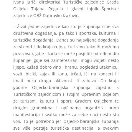
Ivana Jurić, direktorica Turističke zajednice Grada
Osijeka Tajana Rogulja i glavni tajnik Športske
zajednice OBŽ Dubravko Ižaković.
– Život jedne zajednice kao što je županija čine sva
društvena događanja, pa tako i sportska, kulturna i
turistička događanja. Danas su najavljena događanja
za vikend i do kraja rujna, čuli smo kako ih možemo
povezivati, gdje i kada se može posjetiti određeni dio
županije, gdje svi zainteresirani mogu vidjeti nešto
lijepo, kušati dobro vino i hranu, pogledati utakmicu,
voziti bicikl, kajak ili kanu, trčati, ići na koncert ili
imati neku drugu aktivnost ili zabavu. Do kraja
godine Osječko-baranjska županija zajedno s
Turističkom zajednicom i svojim Upravnim odjelom
za turizam, kulturu i sport, Gradom Osijekom te
drugim gradovima i općinama organizira puno
manifestacija i svatko može za sebe naći nešto što
voli. To je potrebno jer Osječko-baranjska županija
sve više postaje turistička destinacija, a ovakvim