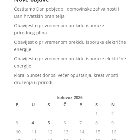
Čestitamo Dan pobjede i domovinske zahvalnosti i
Dan hrvatskih branitelja
Obavijest o privremenom prekidu isporuke
prirodnog plina
Obavijest o privremenom prekidu isporuke električne
energije
Obavijest o privremenom prekidu isporuke električne
energije
Floral Sunset donosi večer opuštanja, kreativnosti i
druženja u prirodi
kolovoz 2026
P
U
S
Č
P
S
N
1
2
3
4
5
6
7
8
9
10
11
12
13
14
15
16