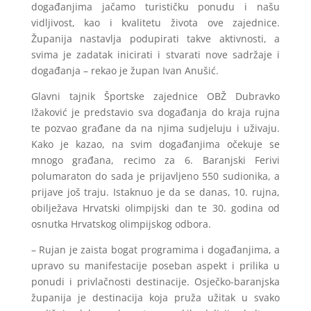
događanjima jačamo turističku ponudu i našu
vidljivost, kao i kvalitetu života ove zajednice.
Županija nastavlja podupirati takve aktivnosti, a
svima je zadatak inicirati i stvarati nove sadržaje i
događanja – rekao je župan Ivan Anušić.
Glavni tajnik Športske zajednice OBŽ Dubravko
Ižaković je predstavio sva događanja do kraja rujna
te pozvao građane da na njima sudjeluju i uživaju.
Kako je kazao, na svim događanjima očekuje se
mnogo građana, recimo za 6. Baranjski Ferivi
polumaraton do sada je prijavljeno 550 sudionika, a
prijave još traju. Istaknuo je da se danas, 10. rujna,
obilježava Hrvatski olimpijski dan te 30. godina od
osnutka Hrvatskog olimpijskog odbora.
– Rujan je zaista bogat programima i događanjima, a
upravo su manifestacije poseban aspekt i prilika u
ponudi i privlačnosti destinacije. Osječko-baranjska
županija je destinacija koja pruža užitak u svako