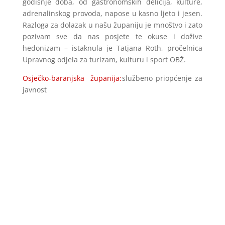
godišnje doba, od gastronomskih delicija, kulture,
adrenalinskog provoda, napose u kasno ljeto i jesen.
Razloga za dolazak u našu županiju je mnoštvo i zato
pozivam sve da nas posjete te okuse i dožive
hedonizam – istaknula je Tatjana Roth, pročelnica
Upravnog odjela za turizam, kulturu i sport OBŽ.
Osječko-baranjska županija:
službeno priopćenje za
javnost