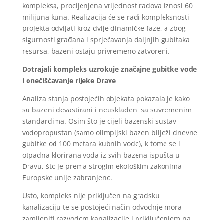
kompleksa, procijenjena vrijednost radova iznosi 60
milijuna kuna. Realizacija će se radi kompleksnosti
projekta odvijati kroz dvije dinamičke faze, a zbog
sigurnosti građana i sprječavanja daljnjih gubitaka
resursa, bazeni ostaju privremeno zatvoreni.
Dotrajali kompleks uzrokuje značajne gubitke vode
i onečišćavanje rijeke Drave
Analiza stanja postojećih objekata pokazala je kako
su bazeni devastirani i neusklađeni sa suvremenim
standardima. Osim što je cijeli bazenski sustav
vodopropustan (samo olimpijski bazen bilježi dnevne
gubitke od 100 metara kubnih vode), k tome se i
otpadna klorirana voda iz svih bazena ispušta u
Dravu, što je prema strogim ekološkim zakonima
Europske unije zabranjeno.
Usto, kompleks nije priključen na gradsku
kanalizaciju te se postojeći način odvodnje mora
zamijeniti razvodom kanalizacije i priključenjem na