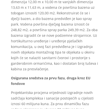
dimenzija 12,00 m x 10,00 m te vanjskih dimenzija
13,63 m x 11,63 m, a vodena će površina bazena uz
tobogan iznositi 120,00 m2. Rekonstruirat će se i
dječji bazen, a dio bazena predviđen je kao spray
park. Vodena površina dječjeg bazena iznosit će
248,82 m2, a površina spray parka 249,39 m2. Za oba
bazena izgradit će se nove podzemne strojarnice. Uz
hortikulturno uređenje i uređenje pješačkih
komunikacija, u ovoj fazi predviđena je i izgradnja
novih objekata montažnog tipa te objekata u okviru
kojih će se nalaziti sanitarni čvorovi i prostorije s
garderobnim ormarićima, kao i dostatan broj tuševa i
kabina za presvlačenje.
Osigurana sredstva za prvu fazu, druga kroz EU
fondove
Projektantska procjena vrijednosti izgradnje novih
sadržaja kompleksa i sanacije postojećih u cijelosti
iznosi 60 milijuna kuna. Za prvu dinamičku fazu