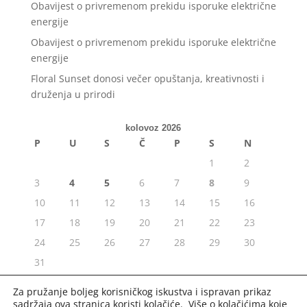
Obavijest o privremenom prekidu isporuke električne
energije
Obavijest o privremenom prekidu isporuke električne
energije
Floral Sunset donosi večer opuštanja, kreativnosti i
druženja u prirodi
kolovoz 2026
P
U
S
Č
P
S
N
1
2
3
4
5
6
7
8
9
10
11
12
13
14
15
16
17
18
19
20
21
22
23
24
25
26
27
28
29
30
31
« srp
Za pružanje boljeg korisničkog iskustva i ispravan prikaz
sadržaja ova stranica koristi kolačiće. Više o kolačićima koje