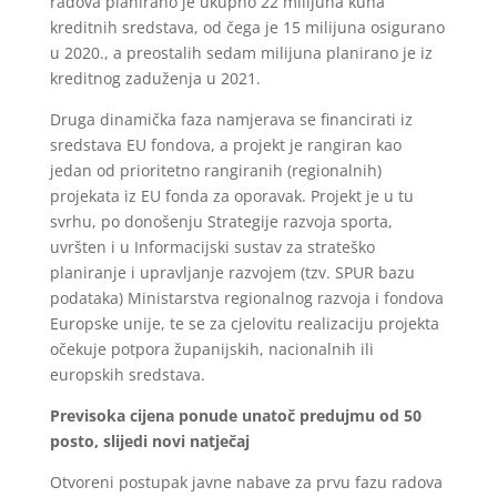
radova planirano je ukupno 22 milijuna kuna
kreditnih sredstava, od čega je 15 milijuna osigurano
u 2020., a preostalih sedam milijuna planirano je iz
kreditnog zaduženja u 2021.
Druga dinamička faza namjerava se financirati iz
sredstava EU fondova, a projekt je rangiran kao
jedan od prioritetno rangiranih (regionalnih)
projekata iz EU fonda za oporavak. Projekt je u tu
svrhu, po donošenju Strategije razvoja sporta,
uvršten i u Informacijski sustav za strateško
planiranje i upravljanje razvojem (tzv. SPUR bazu
podataka) Ministarstva regionalnog razvoja i fondova
Europske unije, te se za cjelovitu realizaciju projekta
očekuje potpora županijskih, nacionalnih ili
europskih sredstava.
Previsoka cijena ponude unatoč predujmu od 50
posto, slijedi novi natječaj
Otvoreni postupak javne nabave za prvu fazu radova