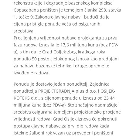
rekonstrukcije i dogradnje bazenskog kompleksa
Copacabana poništen je temeljem članka 298. stavka
1. točke 9. Zakona o javnoj nabavi, budući da je
cijena pristigle ponude veća od osiguranih
sredstava.
Procijenjena vrijednost nabave projektanta za prvu
fazu radova iznosila je 17,6 milijuna kuna (bez PDV-
a), s tim da je Grad Osijek zbog kratkoga roka
ponudio 50 posto cjelokupnog iznosa kao predujam
za nabavu bazenske tehnike i druge opreme te
izvođenje radova.
Ponudu je dostavio jedan ponuditelj: Zajednica
ponuditelja PROJEKTGRADNJA plus d.o.o. i OSIJEK-
KOTEKS d.d., s cijenom ponude u iznosu od 23,44
milijuna kuna (bez PDV-a), što značajno nadmašuje
sredstva osigurana temeljem projektantske procjene
vrijednosti radova. Grad Osijek iznova će pokrenuti
postupak javne nabave za prvi dio radova kada
istekne žalbeni rok vezan uz provedeni poništeni