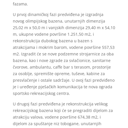
fazama.
U prvoj dinamičkoj fazi predviđena je izgradnja
novog olimpijskog bazena, unutarnjih dimenzija
25,02 m x 50,0 m i vanjskih dimenzija 29,40 m x 54,10
m, ukupne vodene površine 1.251,50 m2, i
rekonstrukcija dubokog bazena u bazen s
atrakcijama i mokrim barom, vodene površine 557,53
m2. Izgradit će se nove podzemne strojarnice za oba
bazena, kao i nove zgrade za svlačionice, sanitarne
čvorove, ambulantu, caffe bar s terasom, prostorije
za osoblje, spremište opreme, tuševe, kabine za
presvlačenje i ostale sadržaje. U ovoj fazi predviđeno
je i uređenje pješačkih komunikacija te nova ograda
sportsko rekreacijskog centra.
U drugoj fazi predviđena je rekonstrukcija velikog
rekreacijskog bazena koji će se pregraditi dijelom za
atrakciju valova, vodene površine 674,38 m2, i
dijelom za spuštanje niz tobogane, unutarnjih