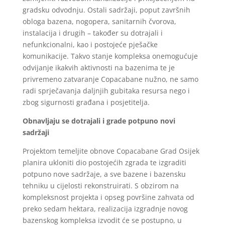
gradsku odvodnju. Ostali sadržaji, poput završnih
obloga bazena, nogopera, sanitarnih čvorova,
instalacija i drugih – također su dotrajali i
nefunkcionalni, kao i postojeće pješačke
komunikacije. Takvo stanje kompleksa onemogućuje
odvijanje ikakvih aktivnosti na bazenima te je
privremeno zatvaranje Copacabane nužno, ne samo
radi sprječavanja daljnjih gubitaka resursa nego i
zbog sigurnosti građana i posjetitelja.
Obnavljaju se dotrajali i grade potpuno novi
sadržaji
Projektom temeljite obnove Copacabane Grad Osijek
planira ukloniti dio postojećih zgrada te izgraditi
potpuno nove sadržaje, a sve bazene i bazensku
tehniku u cijelosti rekonstruirati. S obzirom na
kompleksnost projekta i opseg površine zahvata od
preko sedam hektara, realizacija izgradnje novog
bazenskog kompleksa izvodit će se postupno, u