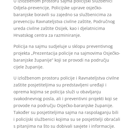
U izložbenom prostoru sajma policijski službenici
Odjela-prevencije, Policijske uprave osječko-
baranjske boravili su zajedno sa službenicima za
prevenciju Ravnateljstva civilne zaštite, Područnog
ureda civilne zaštite Osijek, kao i djelatnicima
Hrvatskog centra za razminiranje.
Policija na sajmu sudjeluje u sklopu preventivnog
projekta „Prezentacija policije na sajmovima Osječko-
baranjske županije“ koji se provodi na području
cijele županije.
U izložbenom prostoru policije i Ravnateljstva civilne
zaštite posjetiteljima su predstavljeni uređaji i
oprema kojima se policija služi u obavljanju
svakodnevnog posla, ali i preventivni projekti koji se
provode na području Osječko-baranjske županije.
Također su posjetiteljima sajma na raspolaganju bili
i policijski službenici kojima su se posjetitelji obraćali
s pitanjima na što su dobivali savjete i informacije.