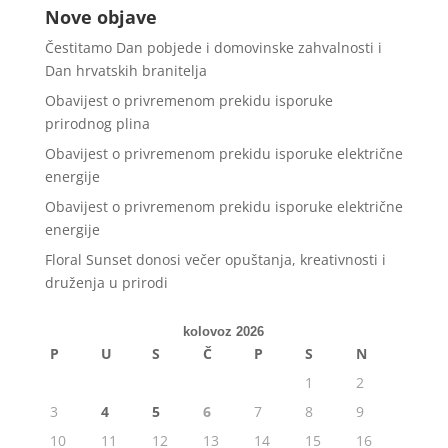
Nove objave
Čestitamo Dan pobjede i domovinske zahvalnosti i
Dan hrvatskih branitelja
Obavijest o privremenom prekidu isporuke
prirodnog plina
Obavijest o privremenom prekidu isporuke električne
energije
Obavijest o privremenom prekidu isporuke električne
energije
Floral Sunset donosi večer opuštanja, kreativnosti i
druženja u prirodi
kolovoz 2026
P
U
S
Č
P
S
N
1
2
3
4
5
6
7
8
9
10
11
12
13
14
15
16