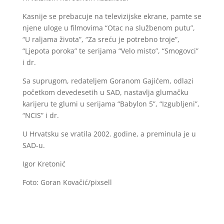
Kasnije se prebacuje na televizijske ekrane, pamte se
njene uloge u filmovima “Otac na službenom putu”,
“U raljama života”, “Za sreću je potrebno troje”,
“Ljepota poroka” te serijama “Velo misto”, “Smogovci”
i dr.
Sa suprugom, redateljem Goranom Gajićem, odlazi
početkom devedesetih u SAD, nastavlja glumačku
karijeru te glumi u serijama “Babylon 5”, “Izgubljeni”,
“NCIS” i dr.
U Hrvatsku se vratila 2002. godine, a preminula je u
SAD-u.
Igor Kretonić
Foto: Goran Kovačić/pixsell