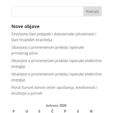
Nove objave
Čestitamo Dan pobjede i domovinske zahvalnosti i
Dan hrvatskih branitelja
Obavijest o privremenom prekidu isporuke
prirodnog plina
Obavijest o privremenom prekidu isporuke električne
energije
Obavijest o privremenom prekidu isporuke električne
energije
Floral Sunset donosi večer opuštanja, kreativnosti i
druženja u prirodi
kolovoz 2026
P
U
S
Č
P
S
N