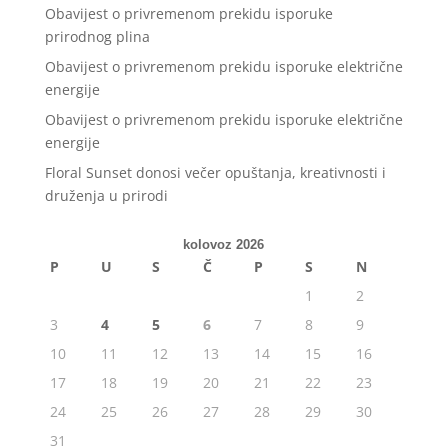
Obavijest o privremenom prekidu isporuke
prirodnog plina
Obavijest o privremenom prekidu isporuke električne
energije
Obavijest o privremenom prekidu isporuke električne
energije
Floral Sunset donosi večer opuštanja, kreativnosti i
druženja u prirodi
kolovoz 2026
P
U
S
Č
P
S
N
1
2
3
4
5
6
7
8
9
10
11
12
13
14
15
16
17
18
19
20
21
22
23
24
25
26
27
28
29
30
31