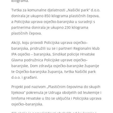
kilograma.
Tvrtka za komunalne djelatnosti „Našički park“ d.o.o.
donirala je ukupno 850 kilograma plastičnih čepova,
a Policijska uprava osječko-baranjska u suradnji s
partnerima donirala je ukupno 230 kilograma
plastičnih čepova.
Akciji, koju provodi Policijska uprava osječko–
baranjska, pridružili su se i partneri Regionalni klub
IPA osječko – baranjska, Sindikat policije Hrvatske
Glavna podružnica Policijske uprave osječko–
baranjske, Dom zdravlja osječko-baranjske županije
te Osječko-baranjska županija, tvrtka Našički park
d.o.o. i građani.
Projekt pod nazivom „Plastičnim čepovima do skupih
lijekova“ pokrenula je Udruga oboljelih od leukemije i
limfoma Hrvatske u što se uključila i Policijska uprava
osječko–baranjska.