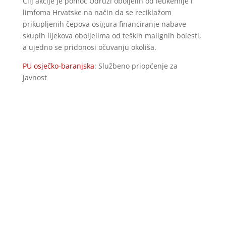
Cilj akcije je pomoć Udruzi oboljelih od leukemije i
limfoma Hrvatske na način da se reciklažom
prikupljenih čepova osigura financiranje nabave
skupih lijekova oboljelima od teških malignih bolesti,
a ujedno se pridonosi očuvanju okoliša.
PU osječko-baranjska
: Službeno priopćenje za
javnost