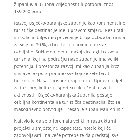
županije, a ukupna vrijednost tih potpora iznosi
159.200 eura.
Razvoj Osječko-baranjske županije kao kontinentalne
turističke destinacije ide u pravom smjeru. Rezultati
su odlični, bilježimo povećanje broja dolazaka turista
za više od 30 %, a brojke su i nominalno sve
ozbiljnije. Sukladno tomu i našoj strategiji razvoja
turizma, koji na području naše županije ima veliki
potencijal i prostor za razvoj, mi kao Županija kroz
sustave potpora pratimo sve koji se žele baviti
turizmom. Naša Turistička zajednica i Upravni odjel
za turizam, kulturu i sport su uključeni u sve te
aktivnosti i Osječko-baranjska županija postaje
ozbiljna kontinentalna turistička destinacija, što se
svakodnevno potvrđuje – rekao je župan Ivan Anušić
Najavio je da se pripremaju veliki infrastrukturni
projekti u smještajne kapacitete, hotele koji će
zadovoljavati i najveće potrebe te da predstoji sve