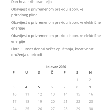
Dan hrvatskih branitelja
Obavijest o privremenom prekidu isporuke
prirodnog plina
Obavijest o privremenom prekidu isporuke električne
energije
Obavijest o privremenom prekidu isporuke električne
energije
Floral Sunset donosi večer opuštanja, kreativnosti i
druženja u prirodi
kolovoz 2026
P
U
S
Č
P
S
N
1
2
3
4
5
6
7
8
9
10
11
12
13
14
15
16
17
18
19
20
21
22
23
24
25
26
27
28
29
30