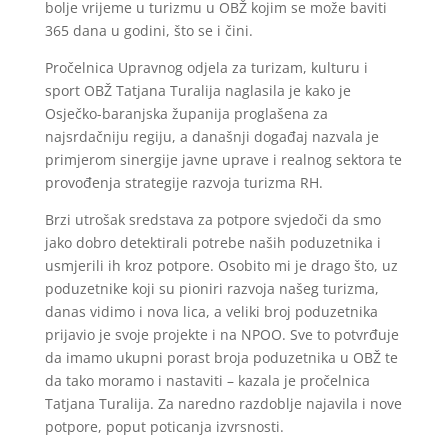
bolje vrijeme u turizmu u OBŽ kojim se može baviti
365 dana u godini, što se i čini.
Pročelnica Upravnog odjela za turizam, kulturu i
sport OBŽ Tatjana Turalija naglasila je kako je
Osječko-baranjska županija proglašena za
najsrdačniju regiju, a današnji događaj nazvala je
primjerom sinergije javne uprave i realnog sektora te
provođenja strategije razvoja turizma RH.
Brzi utrošak sredstava za potpore svjedoči da smo
jako dobro detektirali potrebe naših poduzetnika i
usmjerili ih kroz potpore. Osobito mi je drago što, uz
poduzetnike koji su pioniri razvoja našeg turizma,
danas vidimo i nova lica, a veliki broj poduzetnika
prijavio je svoje projekte i na NPOO. Sve to potvrđuje
da imamo ukupni porast broja poduzetnika u OBŽ te
da tako moramo i nastaviti – kazala je pročelnica
Tatjana Turalija. Za naredno razdoblje najavila i nove
potpore, poput poticanja izvrsnosti.