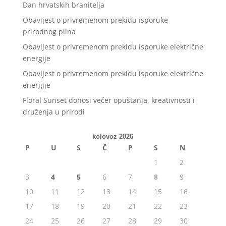
Dan hrvatskih branitelja
Obavijest o privremenom prekidu isporuke
prirodnog plina
Obavijest o privremenom prekidu isporuke električne
energije
Obavijest o privremenom prekidu isporuke električne
energije
Floral Sunset donosi večer opuštanja, kreativnosti i
druženja u prirodi
kolovoz 2026
P
U
S
Č
P
S
N
1
2
3
4
5
6
7
8
9
10
11
12
13
14
15
16
17
18
19
20
21
22
23
24
25
26
27
28
29
30