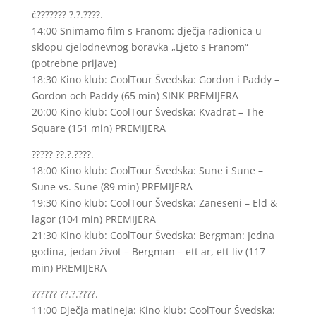
č??????? ?.?.????.
14:00 Snimamo film s Franom: dječja radionica u
sklopu cjelodnevnog boravka „Ljeto s Franom“
(potrebne prijave)
18:30 Kino klub: CoolTour Švedska: Gordon i Paddy –
Gordon och Paddy (65 min) SINK PREMIJERA
20:00 Kino klub: CoolTour Švedska: Kvadrat – The
Square (151 min) PREMIJERA
????? ??.?.????.
18:00 Kino klub: CoolTour Švedska: Sune i Sune –
Sune vs. Sune (89 min) PREMIJERA
19:30 Kino klub: CoolTour Švedska: Zaneseni – Eld &
lagor (104 min) PREMIJERA
21:30 Kino klub: CoolTour Švedska: Bergman: Jedna
godina, jedan život – Bergman – ett ar, ett liv (117
min) PREMIJERA
?????? ??.?.????.
11:00 Dječja matineja: Kino klub: CoolTour Švedska: