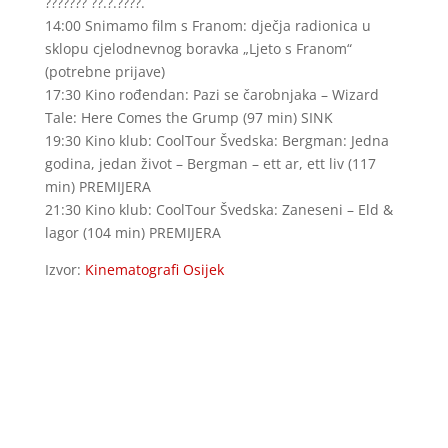
??????? ??.?.????.
14:00 Snimamo film s Franom: dječja radionica u
sklopu cjelodnevnog boravka „Ljeto s Franom“
(potrebne prijave)
17:30 Kino rođendan: Pazi se čarobnjaka – Wizard
Tale: Here Comes the Grump (97 min) SINK
19:30 Kino klub: CoolTour Švedska: Bergman: Jedna
godina, jedan život – Bergman – ett ar, ett liv (117
min) PREMIJERA
21:30 Kino klub: CoolTour Švedska: Zaneseni – Eld &
lagor (104 min) PREMIJERA
Izvor:
Kinematografi Osijek