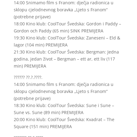
14:00 Snimamo film s Franom: dječja radionica u
sklopu cjelodnevnog boravka „Ljeto s Franom“
(potrebne prijave)
18:00 Kino klub: CoolTour Švedska: Gordon i Paddy –
Gordon och Paddy (65 min) SINK PREMIJERA
19:30 Kino klub: CoolTour Švedska: Zaneseni – Eld &
lagor (104 min) PREMIJERA
21:30 Kino klub: CoolTour Švedska: Bergman: Jedna
godina, jedan život – Bergman – ett ar, ett liv (117
min) PREMIJERA
?????? ??.?.????.
14:00 Snimamo film s Franom: dječja radionica u
sklopu cjelodnevnog boravka „Ljeto s Franom“
(potrebne prijave)
18:30 Kino klub: CoolTour Švedska: Sune i Sune –
Sune vs. Sune (89 min) PREMIJERA
20:00 Kino klub: CoolTour Švedska: Kvadrat – The
Square (151 min) PREMIJERA