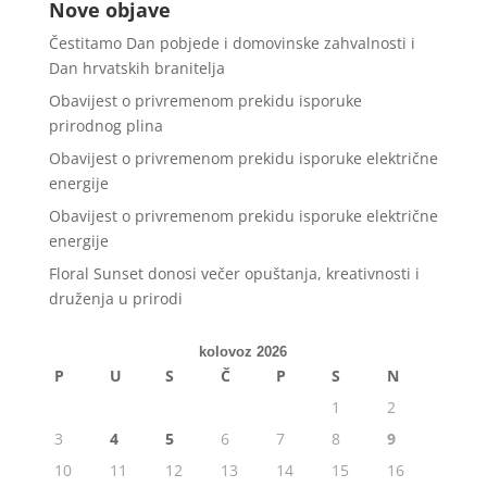
Nove objave
Čestitamo Dan pobjede i domovinske zahvalnosti i
Dan hrvatskih branitelja
Obavijest o privremenom prekidu isporuke
prirodnog plina
Obavijest o privremenom prekidu isporuke električne
energije
Obavijest o privremenom prekidu isporuke električne
energije
Floral Sunset donosi večer opuštanja, kreativnosti i
druženja u prirodi
kolovoz 2026
P
U
S
Č
P
S
N
1
2
3
4
5
6
7
8
9
10
11
12
13
14
15
16