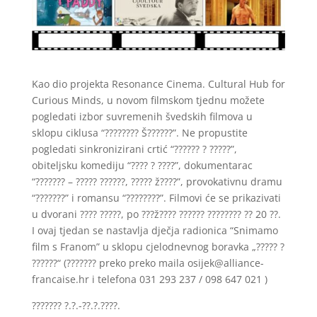
Kao dio projekta Resonance Cinema. Cultural Hub for
Curious Minds, u novom filmskom tjednu možete
pogledati izbor suvremenih švedskih filmova u
sklopu ciklusa “???????? Š??????”. Ne propustite
pogledati sinkronizirani crtić “?????? ? ?????”,
obiteljsku komediju “???? ? ????”, dokumentarac
“??????? – ????? ??????, ????? ž????”, provokativnu dramu
“???????” i romansu “????????”. Filmovi će se prikazivati
u dvorani ???? ?????, po ???ž???? ?????? ???????? ?? 20 ??.
I ovaj tjedan se nastavlja dječja radionica “Snimamo
film s Franom” u sklopu cjelodnevnog boravka „????? ?
??????“ (??????? preko preko maila
osijek@alliance-
francaise.hr
i telefona 031 293 237 / 098 647 021 )
??????? ?.?.-??.?.????.