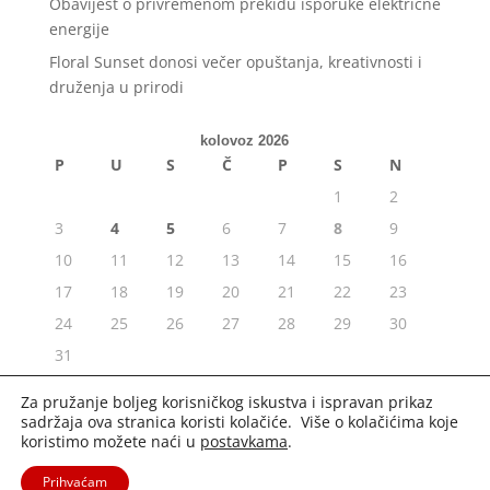
Obavijest o privremenom prekidu isporuke električne
energije
Floral Sunset donosi večer opuštanja, kreativnosti i
druženja u prirodi
kolovoz 2026
P
U
S
Č
P
S
N
1
2
3
4
5
6
7
8
9
10
11
12
13
14
15
16
17
18
19
20
21
22
23
24
25
26
27
28
29
30
31
« srp
Za pružanje boljeg korisničkog iskustva i ispravan prikaz
sadržaja ova stranica koristi kolačiće. Više o kolačićima koje
koristimo možete naći u
postavkama
.
Prihvaćam
2020. Portal Osijek.in | Sva prava pridržana. |