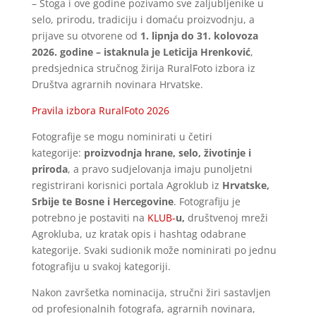
– Stoga i ove godine pozivamo sve zaljubljenike u
selo, prirodu, tradiciju i domaću proizvodnju, a
prijave su otvorene od
1. lipnja do 31. kolovoza
2026. godine – istaknula je Leticija Hrenković
,
predsjednica stručnog žirija RuralFoto izbora iz
Društva agrarnih novinara Hrvatske.
Pravila izbora RuralFoto 2026
Fotografije se mogu nominirati u četiri
kategorije:
proizvodnja hrane, selo, životinje i
priroda
, a pravo sudjelovanja imaju punoljetni
registrirani korisnici portala Agroklub iz
Hrvatske,
Srbije te Bosne i Hercegovine
. Fotografiju je
potrebno je postaviti na
KLUB-
u
,
društvenoj mreži
Agrokluba, uz kratak opis i hashtag odabrane
kategorije. Svaki sudionik može nominirati po jednu
fotografiju u svakoj kategoriji.
Nakon završetka nominacija, stručni žiri sastavljen
od profesionalnih fotografa, agrarnih novinara,