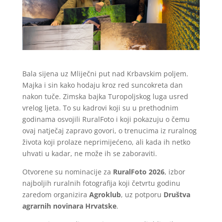
Bala sijena uz Mliječni put nad Krbavskim poljem.
Majka i sin kako hodaju kroz red suncokreta dan
nakon tuče. Zimska bajka Turopoljskog luga usred
vrelog ljeta. To su kadrovi koji su u prethodnim
godinama osvojili RuralFoto i koji pokazuju o čemu
ovaj natječaj zapravo govori, o trenucima iz ruralnog
života koji prolaze neprimijećeno, ali kada ih netko
uhvati u kadar, ne može ih se zaboraviti.
Otvorene su nominacije za
RuralFoto 2026
, izbor
najboljih ruralnih fotografija koji četvrtu godinu
zaredom organizira
Agroklub
, uz potporu
Društva
agrarnih novinara Hrvatske
.