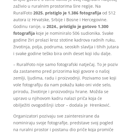
zaživio u ruralnim prostorima šire regije. Na
RuralFoto
2025. pristiglo je 1.386 fotografija
od 512
autora iz Hrvatske, Srbije i Bosne i Hercegovine.
Godinu ranije, u
2024., pristiglo je gotovo 1.300
fotografija
koje je nominiralo 506 sudionika. Svake
godine žiri prolazi kroz stotine kadrova radnih ruku,
životinja, polja, podruma, seoskih slavlja i tihih jutara
i svake godine teško bira onih deset koji idu dalje.
– RuralFoto nije samo fotografski natječaj. To je poziv
da zastanemo pred prizorima koji govore o našoj
zemlji, ljudima, radu i proizvodnji. Pozivamo sve koji
vole fotografiju da nam pokažu kako oni vide selo,
prirodu, životinje i proizvodnju hrane. Možda se
upravo u njihovom kadru nalazi priča koja će
obilježiti ovogodišnji izbor – dodala je Hrenković.
Organizatori pozivaju sve zainteresirane da
nominiraju svoje fotografije, predstave svoj pogled
na ruralni prostor i postanu dio priče koja promiče