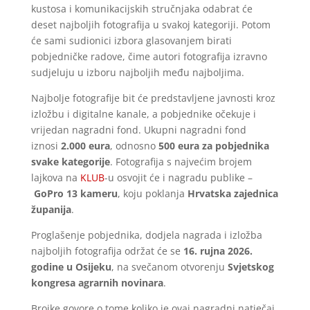
kustosa i komunikacijskih stručnjaka odabrat će
deset najboljih fotografija u svakoj kategoriji. Potom
će sami sudionici izbora glasovanjem birati
pobjedničke radove, čime autori fotografija izravno
sudjeluju u izboru najboljih među najboljima.
Najbolje fotografije bit će predstavljene javnosti kroz
izložbu i digitalne kanale, a pobjednike očekuje i
vrijedan nagradni fond. Ukupni nagradni fond
iznosi
2.000 eura
, odnosno
500 eura za pobjednika
svake kategorije
. Fotografija s najvećim brojem
lajkova na
KLUB
-u osvojit će i nagradu publike –
GoPro 13 kameru
, koju poklanja
Hrvatska zajednica
županija
.
Proglašenje pobjednika, dodjela nagrada i izložba
najboljih fotografija održat će se
16. rujna 2026.
godine u Osijeku
, na svečanom otvorenju
Svjetskog
kongresa agrarnih novinara
.
Brojke govore o tome koliko je ovaj nagradni natječaj