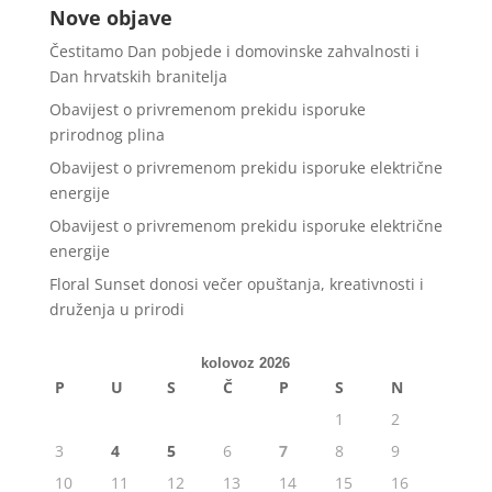
Nove objave
Čestitamo Dan pobjede i domovinske zahvalnosti i
Dan hrvatskih branitelja
Obavijest o privremenom prekidu isporuke
prirodnog plina
Obavijest o privremenom prekidu isporuke električne
energije
Obavijest o privremenom prekidu isporuke električne
energije
Floral Sunset donosi večer opuštanja, kreativnosti i
druženja u prirodi
kolovoz 2026
P
U
S
Č
P
S
N
1
2
3
4
5
6
7
8
9
10
11
12
13
14
15
16