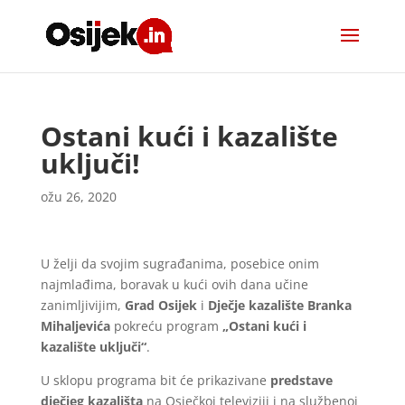
Ostani kući i kazalište
uključi!
ožu 26, 2020
U želji da svojim sugrađanima, posebice onim
najmlađima, boravak u kući ovih dana učine
zanimljivijim,
Grad Osijek
i
Dječje kazalište Branka
Mihaljevića
pokreću program
„Ostani kući i
kazalište uključi“
.
U sklopu programa bit će prikazivane
predstave
dječjeg kazališta
na Osječkoj televiziji i na službenoj