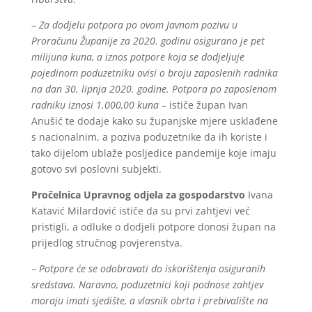
–
Za dodjelu potpora po ovom Javnom pozivu u
Proračunu Županije za 2020. godinu osigurano je pet
milijuna kuna, a iznos potpore koja se dodjeljuje
pojedinom poduzetniku ovisi o broju zaposlenih radnika
na dan 30. lipnja 2020. godine. Potpora po zaposlenom
radniku iznosi 1.000,00 kuna –
ističe župan Ivan
Anušić te dodaje kako su županjske mjere usklađene
s nacionalnim, a poziva poduzetnike da ih koriste i
tako dijelom ublaže posljedice pandemije koje imaju
gotovo svi poslovni subjekti.
Pročelnica Upravnog odjela za gospodarstvo
Ivana
Katavić Milardović ističe da su prvi zahtjevi već
pristigli, a odluke o dodjeli potpore donosi župan na
prijedlog stručnog povjerenstva.
–
Potpore će se odobravati do iskorištenja osiguranih
sredstava. Naravno, poduzetnici koji podnose zahtjev
moraju imati sjedište, a vlasnik obrta i prebivalište na