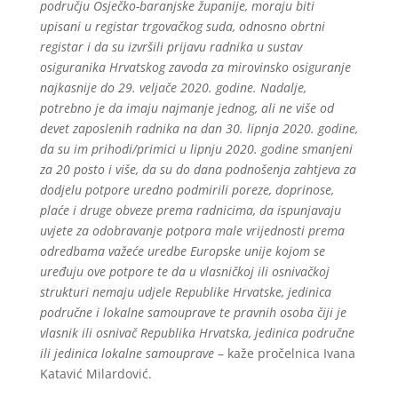
području Osječko-baranjske županije, moraju biti
upisani u registar trgovačkog suda, odnosno obrtni
registar i da su izvršili prijavu radnika u sustav
osiguranika Hrvatskog zavoda za mirovinsko osiguranje
najkasnije do 29. veljače 2020. godine. Nadalje,
potrebno je da imaju najmanje jednog, ali ne više od
devet zaposlenih radnika na dan 30. lipnja 2020. godine,
da su im prihodi/primici u lipnju 2020. godine smanjeni
za 20 posto i više, da su do dana podnošenja zahtjeva za
dodjelu potpore uredno podmirili poreze, doprinose,
plaće i druge obveze prema radnicima, da ispunjavaju
uvjete za odobravanje potpora male vrijednosti prema
odredbama važeće uredbe Europske unije kojom se
uređuju ove potpore te da u vlasničkoj ili osnivačkoj
strukturi nemaju udjele Republike Hrvatske, jedinica
područne i lokalne samouprave te pravnih osoba čiji je
vlasnik ili osnivač Republika Hrvatska, jedinica područne
ili jedinica lokalne samouprave
– kaže pročelnica Ivana
Katavić Milardović.