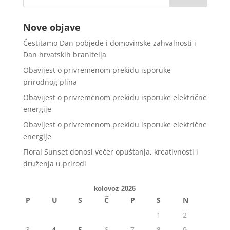
Nove objave
Čestitamo Dan pobjede i domovinske zahvalnosti i
Dan hrvatskih branitelja
Obavijest o privremenom prekidu isporuke
prirodnog plina
Obavijest o privremenom prekidu isporuke električne
energije
Obavijest o privremenom prekidu isporuke električne
energije
Floral Sunset donosi večer opuštanja, kreativnosti i
druženja u prirodi
kolovoz 2026
P
U
S
Č
P
S
N
1
2
3
4
5
6
7
8
9