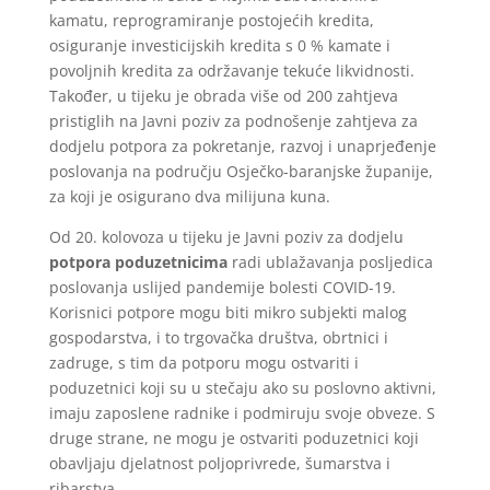
kamatu, reprogramiranje postojećih kredita,
osiguranje investicijskih kredita s 0 % kamate i
povoljnih kredita za održavanje tekuće likvidnosti.
Također, u tijeku je obrada više od 200 zahtjeva
pristiglih na Javni poziv za podnošenje zahtjeva za
dodjelu potpora za pokretanje, razvoj i unaprjeđenje
poslovanja na području Osječko-baranjske županije,
za koji je osigurano dva milijuna kuna.
Od 20. kolovoza u tijeku je Javni poziv za dodjelu
potpora poduzetnicima
radi ublažavanja posljedica
poslovanja uslijed pandemije bolesti COVID-19.
Korisnici potpore mogu biti mikro subjekti malog
gospodarstva, i to trgovačka društva, obrtnici i
zadruge, s tim da potporu mogu ostvariti i
poduzetnici koji su u stečaju ako su poslovno aktivni,
imaju zaposlene radnike i podmiruju svoje obveze. S
druge strane, ne mogu je ostvariti poduzetnici koji
obavljaju djelatnost poljoprivrede, šumarstva i
ribarstva.