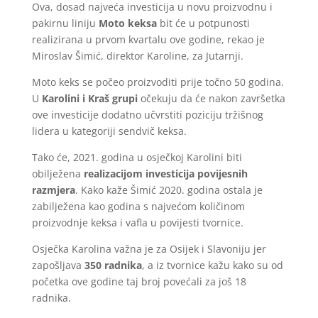
Ova, dosad najveća investicija u novu proizvodnu i
pakirnu liniju
Moto keksa
bit će u potpunosti
realizirana u prvom kvartalu ove godine, rekao je
Miroslav Šimić, direktor Karoline, za Jutarnji.
Moto keks se počeo proizvoditi prije točno 50 godina.
U
Karolini i Kraš grupi
očekuju da će nakon završetka
ove investicije dodatno učvrstiti poziciju tržišnog
lidera u kategoriji sendvič keksa.
Tako će, 2021. godina u osječkoj Karolini biti
obilježena
realizacijom investicija povijesnih
razmjera
. Kako kaže Šimić 2020. godina ostala je
zabilježena kao godina s najvećom količinom
proizvodnje keksa i vafla u povijesti tvornice.
Osječka Karolina važna je za Osijek i Slavoniju jer
zapošljava
350 radnika
, a iz tvornice kažu kako su od
početka ove godine taj broj povećali za još 18
radnika.