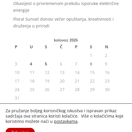
Obavijest o privremenom prekidu isporuke električne
energije
Floral Sunset donosi večer opuštanja, kreativnosti i
druženja u prirodi
kolovoz 2026
P
U
S
Č
P
S
N
1
2
3
4
5
6
7
8
9
10
11
12
13
14
15
16
17
18
19
20
21
22
23
24
25
26
27
28
29
30
31
« srp
Za pružanje boljeg korisničkog iskustva i ispravan prikaz
sadržaja ova stranica koristi kolačiće. Više o kolačićima koje
koristimo možete naći u
postavkama
.