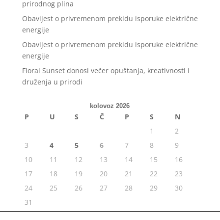
prirodnog plina
Obavijest o privremenom prekidu isporuke električne
energije
Obavijest o privremenom prekidu isporuke električne
energije
Floral Sunset donosi večer opuštanja, kreativnosti i
druženja u prirodi
kolovoz 2026
P
U
S
Č
P
S
N
1
2
3
4
5
6
7
8
9
10
11
12
13
14
15
16
17
18
19
20
21
22
23
24
25
26
27
28
29
30
31
« srp