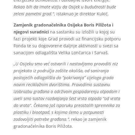
Rekao bih da imate viziju da Osijek u budućnosti bude
zeleni pametni grad.“
, istaknuo je direktor Kukić.
Zamjenik gradonačelnika Osijeka Boris Piližota i
njegovi suradnici
na sastanku su izložili u kojoj su
fazi projekti koje Grad provodi uz financijsku potporu
Fonda te su dogovorene daljnje aktivnosti u svezi sa
sanacijom odlagališta Velika Lončarica i Sarvaš.
„U Osijeku smo već ostvarili i nastavljamo provoditi niz
projekata iz područja zaštite okoliša, od saniranja
postojećih odlagališta do ”pokrivanja” cijeloga grada
novim reciklažnim dvorištima. Provodimo sustavnu
izobrazbu građana o održivom gospodarenju otpadom i
uveli smo sustav razdvajanja šest vrsta otpada ”od vrata
do vrata”. Čekamo još isporuku preostalih spremnika za
plastiku i biootpad, s kojima ćemo u potpunosti
zadovoljiti potrebe građana.“,
rekao je zamjenik
gradonačelnika Boris
Piližota
.