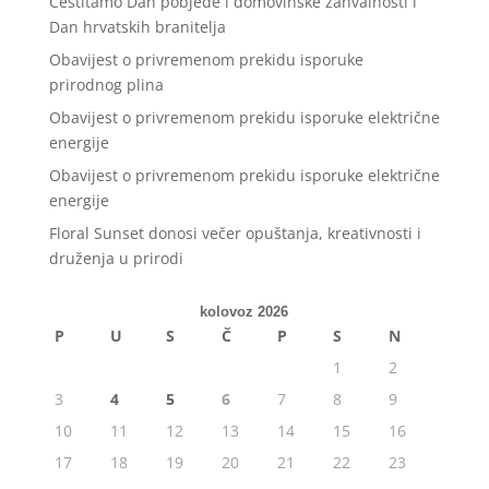
Čestitamo Dan pobjede i domovinske zahvalnosti i
Dan hrvatskih branitelja
Obavijest o privremenom prekidu isporuke
prirodnog plina
Obavijest o privremenom prekidu isporuke električne
energije
Obavijest o privremenom prekidu isporuke električne
energije
Floral Sunset donosi večer opuštanja, kreativnosti i
druženja u prirodi
kolovoz 2026
P
U
S
Č
P
S
N
1
2
3
4
5
6
7
8
9
10
11
12
13
14
15
16
17
18
19
20
21
22
23