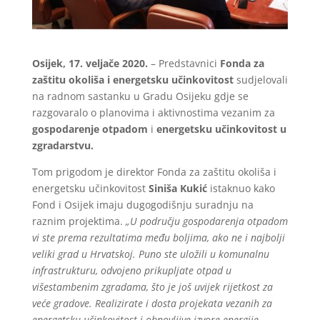
Osijek, 17. veljače 2020.
– Predstavnici
Fonda za
zaštitu okoliša i energetsku učinkovitost
sudjelovali
na radnom sastanku u Gradu Osijeku gdje se
razgovaralo o planovima i aktivnostima vezanim za
gospodarenje otpadom
i
energetsku učinkovitost u
zgradarstvu.
Tom prigodom je direktor Fonda za zaštitu okoliša i
energetsku učinkovitost
Siniša Kukić
istaknuo kako
Fond i Osijek imaju dugogodišnju suradnju na
raznim projektima.
„U području gospodarenja otpadom
vi ste prema rezultatima među boljima, ako ne i najbolji
veliki grad u Hrvatskoj. Puno ste uložili u komunalnu
infrastrukturu, odvojeno prikupljate otpad u
višestambenim zgradama, što je još uvijek rijetkost za
veće gradove. Realizirate i dosta projekata vezanih za
energetsku učinkovitost i obnovljive izvore energije.