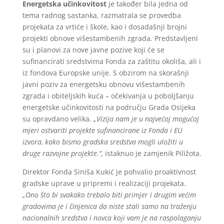
Energetska učinkovitost
je također bila jedna od
tema radnog sastanka, razmatrala se provedba
projekata za vrtiće i škole, kao i dosadašnji brojni
projekti obnove višestambenih zgrada. Predstavljeni
su i planovi za nove javne pozive koji će se
sufinancirati sredstvima Fonda za zaštitu okoliša, ali i
iz fondova Europske unije. S obzirom na skorašnji
javni poziv za energetsku obnovu višestambenih
zgrada i obiteljskih kuća – očekivanja u poboljšanju
energetske učinkovitosti na području Grada Osijeka
su opravdano velika.
„Vizija nam je u najvećoj mogućoj
mjeri ostvariti projekte sufinancirane iz Fonda i EU
izvora, kako bismo gradska sredstva mogli uložiti u
druge razvojne projekte.“,
istaknuo je zamjenik Piližota.
Direktor Fonda Siniša Kukić je pohvalio proaktivnost
gradske uprave u pripremi i realizaciji projekata.
„Ono što bi svakako trebalo biti primjer i drugim većim
gradovima je i činjenica da niste stali samo na traženju
nacionalnih sredstva i novca koji vam je na raspolaganju