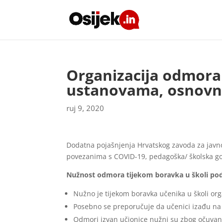
Organizacija odmora
ustanovama, osnovn
ruj 9, 2020
Dodatna pojašnjenja Hrvatskog zavoda za javn
povezanima s COVID-19, pedagoška/ školska go
Nužnost odmora tijekom boravka u školi pod k
Nužno je tijekom boravka učenika u školi org
Posebno se preporučuje da učenici izađu na 
Odmori izvan učionice nužni su zbog očuvanja