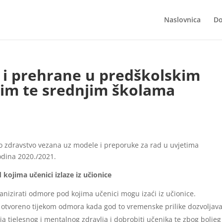
Naslovnica
Do
 i prehrane u predškolskim
im te srednjim školama
o zdravstvo vezana uz modele i preporuke za rad u uvjetima
dina 2020./2021.
ojima učenici izlaze iz učionice
anizirati odmore pod kojima učenici mogu izaći iz učionice.
otvoreno tijekom odmora kada god to vremenske prilike dozvoljava
 tjelesnog i mentalnog zdravlja i dobrobiti učenika te zbog boljeg