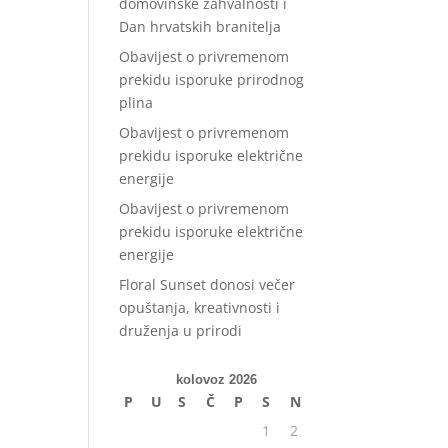
domovinske zahvalnosti i
Dan hrvatskih branitelja
Obavijest o privremenom
prekidu isporuke prirodnog
plina
Obavijest o privremenom
prekidu isporuke električne
energije
Obavijest o privremenom
prekidu isporuke električne
energije
Floral Sunset donosi večer
opuštanja, kreativnosti i
druženja u prirodi
kolovoz 2026
P
U
S
Č
P
S
N
1
2