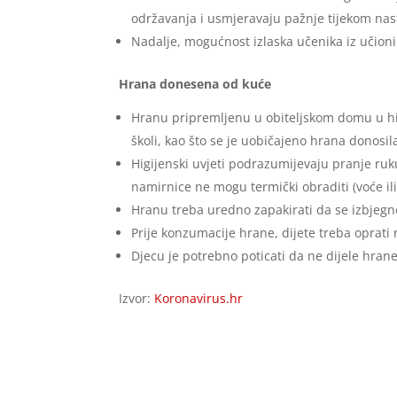
održavanja i usmjeravaju pažnje tijekom nas
Nadalje, mogućnost izlaska učenika iz učioni
Hrana donesena od kuće
Hranu pripremljenu u obiteljskom domu u hig
školi, kao što se je uobičajeno hrana donosil
Higijenski uvjeti podrazumijevaju pranje ru
namirnice ne mogu termički obraditi (voće il
Hranu treba uredno zapakirati da se izbjegne
Prije konzumacije hrane, dijete treba oprat
Djecu je potrebno poticati da ne dijele hran
Izvor:
Koronavirus.hr