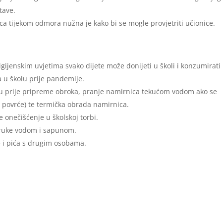
tave.
ca tijekom odmora nužna je kako bi se mogle provjetriti učionice.
ijenskim uvjetima svako dijete može donijeti u školi i konzumirati
a u školu prije pandemije.
ku prije pripreme obroka, pranje namirnica tekućom vodom ako se
i povrće) te termička obrada namirnica.
 onečišćenje u školskoj torbi.
i ruke vodom i sapunom.
e i pića s drugim osobama.