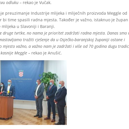
akvu odluku
– rekao je Vučak.
nje preuzimanje Industrije mlijeka i mliječnih proizvoda Meggle od
jer bi time spasili radna mjesta. Također je važno, istaknuo je župan
mlijeka u Slavoniji i Baranji.
le druge tvrtke, no nama je prioritet zadržati radna mjesta. Danas smo
 nastavljamo tražiti rješenje da u Osječko-baranjskoj županiji ostane i
 mjesto važno, a važno nam je zadržati i više od 70 godina dugu tradic
i kasnije Meggle
– rekao je Anušić.