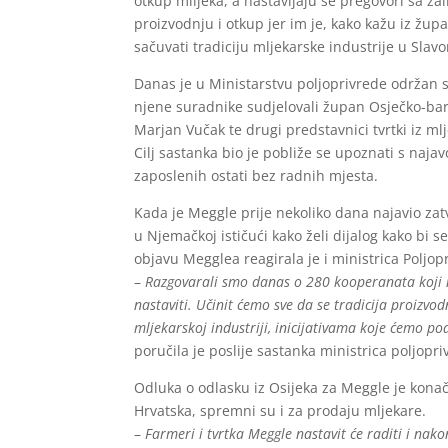
otkup mlijeka, a nastavljaju se pregovori sa z
proizvodnju i otkup jer im je, kako kažu iz žup
sačuvati tradiciju mljekarske industrije u Slavon
Danas je u Ministarstvu poljoprivrede održan s
njene suradnike sudjelovali župan Osječko-ba
Marjan Vučak te drugi predstavnici tvrtki iz ml
Cilj sastanka bio je pobliže se upoznati s naja
zaposlenih ostati bez radnih mjesta.
Kada je Meggle prije nekoliko dana najavio zat
u Njemačkoj ističući kako želi dijalog kako bi 
objavu Megglea reagirala je i ministrica Poljop
–
Razgovarali smo danas o 280 kooperanata koji n
nastaviti. Učinit ćemo sve da se tradicija proizv
mljekarskoj industriji, inicijativama koje ćemo po
poručila je poslije sastanka ministrica poljopr
Odluka o odlasku iz Osijeka za Meggle je kona
Hrvatska, spremni su i za prodaju mljekare.
–
Farmeri i tvrtka Meggle nastavit će raditi i nako