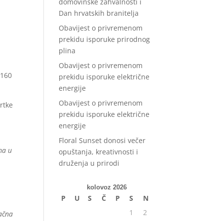
domovinske zahvalnosti i
Dan hrvatskih branitelja
Obavijest o privremenom
prekidu isporuke prirodnog
plina
Obavijest o privremenom
 160
prekidu isporuke električne
energije
Obavijest o privremenom
rtke
prekidu isporuke električne
energije
Floral Sunset donosi večer
ma u
opuštanja, kreativnosti i
druženja u prirodi
kolovoz 2026
P
U
S
Č
P
S
N
1
2
načna