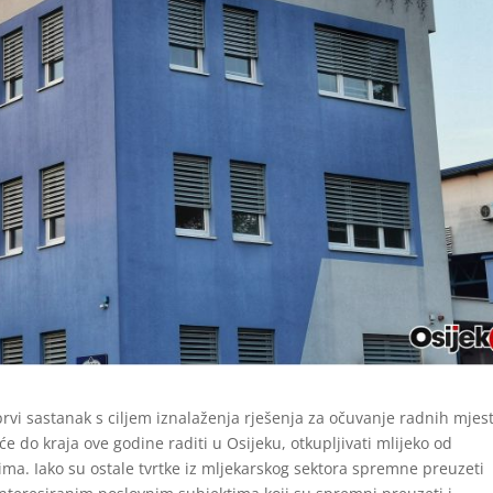
rvi sastanak s ciljem iznalaženja rješenja za očuvanje radnih mjest
 do kraja ove godine raditi u Osijeku, otkupljivati mlijeko od
cima. Iako su ostale tvrtke iz mljekarskog sektora spremne preuzeti