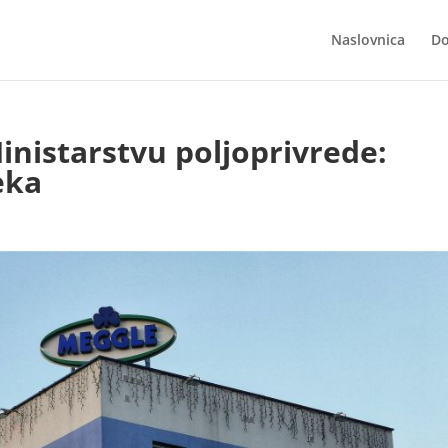
Naslovnica
Do
nistarstvu poljoprivrede:
eka