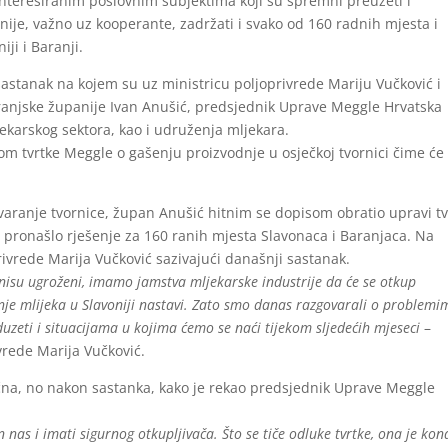
ainteresiranim poslovnim subjektima koji su spremni preuzeti i
anije, važno uz kooperante, zadržati i svako od 160 radnih mjesta i
iji i Baranji.
astanak na kojem su uz ministricu poljoprivrede Mariju Vučković i
ranjske županije Ivan Anušić, predsjednik Uprave Meggle Hrvatska
jekarskog sektora, kao i udruženja mljekara.
vom tvrtke Meggle o gašenju proizvodnje u osječkoj tvornici čime će
varanje tvornice, župan Anušić hitnim se dopisom obratio upravi tv
se pronašlo rješenje za 160 ranih mjesta Slavonaca i Baranjaca. Na
rivrede Marija Vučković sazivajući današnji sastanak.
isu ugroženi, imamo jamstva mljekarske industrije da će se otkup
odnje mlijeka u Slavoniji nastavi. Zato smo danas razgovarali o problemi
duzeti i situacijama u kojima ćemo se naći tijekom sljedećih mjeseci
–
ivrede Marija Vučković.
čna, no nakon sastanka, kako je rekao predsjednik Uprave Meggle
n nas i imati sigurnog otkupljivača. Što se tiče odluke tvrtke, ona je ko