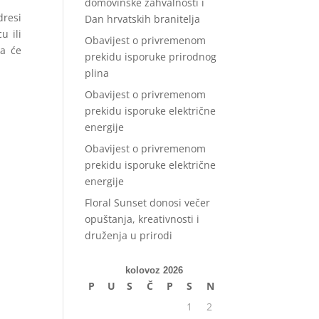
domovinske zahvalnosti i
resi
Dan hrvatskih branitelja
u ili
Obavijest o privremenom
ja će
prekidu isporuke prirodnog
plina
Obavijest o privremenom
prekidu isporuke električne
energije
Obavijest o privremenom
prekidu isporuke električne
energije
Floral Sunset donosi večer
opuštanja, kreativnosti i
druženja u prirodi
kolovoz 2026
P
U
S
Č
P
S
N
1
2