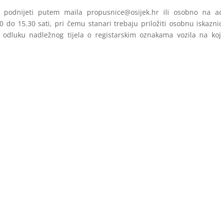
e podnijeti putem maila
propusnice@osijek.hr
ili osobno na ad
o 15.30 sati, pri čemu stanari trebaju priložiti osobnu iskaznic
je odluku nadležnog tijela o registarskim oznakama vozila na ko