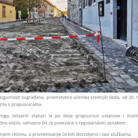
sigurnosti sugrađana, prvenstveno učenika srednjih škola, od 20. 
ozila s propusnicama.
u ostvariti stanari te po dvije propusnice ustanove i instit
jedno vozilo, odnosno bit će povezane s registarskom oznakom.
njem režimu, a prometovanje će biti dozvoljeno i taxi službama.