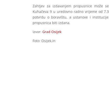
Zahtjev za izdavanjem propusnice može s
Kuhačeva 9 u uredovno radno vrijeme od 7.30 d
potvrdu o boravištu, a ustanove i instituci
propusnica biti izdana.
Izvor:
Grad Osijek
Foto: Osijek.in