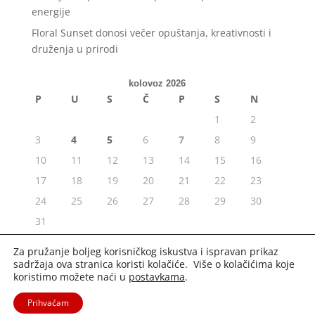
energije
Floral Sunset donosi večer opuštanja, kreativnosti i
druženja u prirodi
kolovoz 2026
P
U
S
Č
P
S
N
1
2
3
4
5
6
7
8
9
10
11
12
13
14
15
16
17
18
19
20
21
22
23
24
25
26
27
28
29
30
31
« srp
Za pružanje boljeg korisničkog iskustva i ispravan prikaz
sadržaja ova stranica koristi kolačiće. Više o kolačićima koje
koristimo možete naći u
postavkama
.
Prihvaćam
2020. Portal Osijek.in | Sva prava pridržana. |