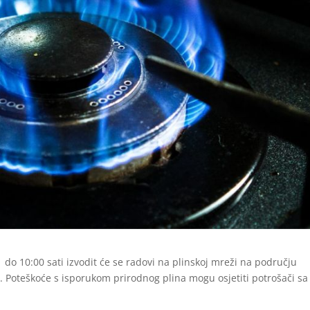
 do 10:00 sati izvodit će se radovi na plinskoj mreži na području
a. Poteškoće s isporukom prirodnog plina mogu osjetiti potrošači sa