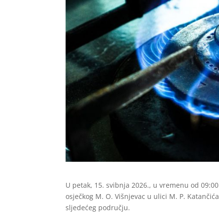
U petak, 15. svibnja 2026., u vremenu od 09:00
osječkog M. O. Višnjevac u ulici M. P. Katančić
sljedećeg području.