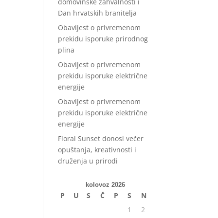
domovinske zahvalnosti i
Dan hrvatskih branitelja
Obavijest o privremenom
prekidu isporuke prirodnog
plina
Obavijest o privremenom
prekidu isporuke električne
energije
Obavijest o privremenom
prekidu isporuke električne
energije
Floral Sunset donosi večer
a
opuštanja, kreativnosti i
druženja u prirodi
kolovoz 2026
P
U
S
Č
P
S
N
1
2