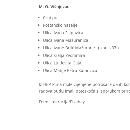
M. O. Višnjevac
Crni put
Poštansko naselje
Ulica Ivana Filipovića
Ulica Ivana Mažuranića
Ulica Ivane Brlić Mažuranić ( kbr.1-37 )
Ulica kralja Zvonimira
Ulica Ljudevita Gaja
Ulica Matije Petra Katančića
Iz HEP-Plina mole cijenjene potrošače da ih ko
radova budu imali poteškoća s isporukom prir
Foto: ilustracija/Pixabay