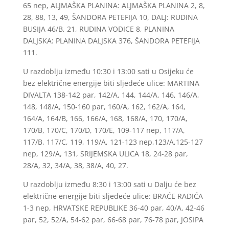
65 nep, ALJMAŠKA PLANINA: ALJMAŠKA PLANINA 2, 8,
28, 88, 13, 49, ŠANDORA PETEFIJA 10, DALJ: RUDINA
BUSIJA 46/B, 21, RUDINA VODICE 8, PLANINA
DALJSKA: PLANINA DALJSKA 376, ŠANDORA PETEFIJA
111.
U razdoblju između 10:30 i 13:00 sati u Osijeku će
bez električne energije biti sljedeće ulice: MARTINA
DIVALTA 138-142 par, 142/A, 144, 144/A, 146, 146/A,
148, 148/A, 150-160 par, 160/A, 162, 162/A, 164,
164/A, 164/B, 166, 166/A, 168, 168/A, 170, 170/A,
170/B, 170/C, 170/D, 170/E, 109-117 nep, 117/A,
117/B, 117/C, 119, 119/A, 121-123 nep,123/A,125-127
nep, 129/A, 131, SRIJEMSKA ULICA 18, 24-28 par,
28/A, 32, 34/A, 38, 38/A, 40, 27.
U razdoblju između 8:30 i 13:00 sati u Dalju će bez
električne energije biti sljedeće ulice: BRAĆE RADIĆA
1-3 nep, HRVATSKE REPUBLIKE 36-40 par, 40/A, 42-46
par, 52, 52/A, 54-62 par, 66-68 par, 76-78 par, JOSIPA