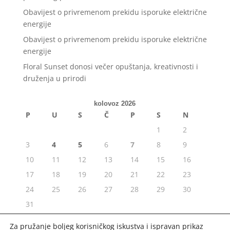
Obavijest o privremenom prekidu isporuke električne
energije
Obavijest o privremenom prekidu isporuke električne
energije
Floral Sunset donosi večer opuštanja, kreativnosti i
druženja u prirodi
kolovoz 2026
P
U
S
Č
P
S
N
1
2
3
4
5
6
7
8
9
10
11
12
13
14
15
16
17
18
19
20
21
22
23
24
25
26
27
28
29
30
31
« srp
Za pružanje boljeg korisničkog iskustva i ispravan prikaz