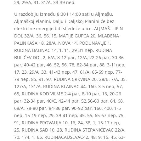
29, 29/A, 31, 31/A, 33-39 nep.
U razdoblju između 8:30 i 14:00 sati u Aljmašu,
Aljmaškoj Planini, Dalju i Daljskoj Planini će bez
električne energije biti sljedeće ulice: ALJMAŠ: LIPIN
DOL 32/A, 36, 56, 15, MATIJE GUPCA 20, MLADENA
PALINKAŠA 18, 28/A, NOVA 14, PODUNAVLJE 1,
RUDINA BALINAC 14, 1, 11, 29-31 nep, RUDINA
BULIĆEV DOL 2, 6/A, 8-12 par, 12/A, 22-26 par, 30-36
par, 40-42 par, 46, 52, 56, 78, 82-84 par, 88, 3-11nep,
17, 23, 29/A, 33, 41-43 nep, 47, 61/A, 65-69 nep, 77-
79 nep, 85, 91, 97, RUDINA CRKVINA 20, 28/B, 7/A, 35,
127/A, 131/A, RUDINA KLAINAC 44, 160, 3-5 nep, 57,
65, RUDINA KOD VILME 2-4 par, 8-10 par, 16, 20-26
par, 32-34 par, 40/C, 42-44 par, 52,56-60 par, 64, 68,
68/A, 78-80 par, 84-86 par, 90-92 par, 166, 400, 1-5
nep, 15-19 nep, 29, 39-41 nep, 45, 55, 65-67 nep, 75,
91, RUDINA PROVALIJA 10, 16, 24, 38, 1, 15-17 nep,
25, RUDINA SAD 10, 28, RUDINA STEPANIĆEVAC 22/A,
70, 174, 1, 65, RUDINAČAUŠEVAC42, 48, 9, 15, 45, 63-