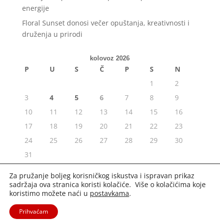
energije
Floral Sunset donosi večer opuštanja, kreativnosti i
druženja u prirodi
kolovoz 2026
P
U
S
Č
P
S
N
1
2
3
4
5
6
7
8
9
10
11
12
13
14
15
16
17
18
19
20
21
22
23
24
25
26
27
28
29
30
31
« srp
Za pružanje boljeg korisničkog iskustva i ispravan prikaz
sadržaja ova stranica koristi kolačiće. Više o kolačićima koje
koristimo možete naći u
postavkama
.
Prihvaćam
2020. Portal Osijek.in | Sva prava pridržana. |