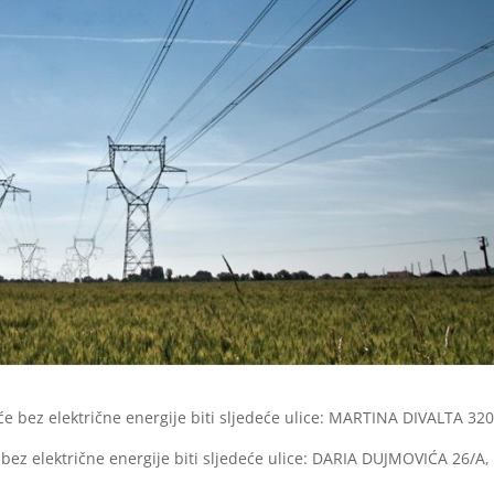
će bez električne energije biti sljedeće ulice: MARTINA DIVALTA 320
 bez električne energije biti sljedeće ulice: DARIA DUJMOVIĆA 26/A,