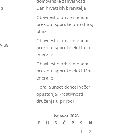
domovinske zahvalnosti i
Dan hrvatskih branitelja
30
Obavijest o privremenom
prekidu isporuke prirodnog
plina
Obavijest o privremenom
/A-38
prekidu isporuke električne
energije
Obavijest o privremenom
prekidu isporuke električne
energije
Floral Sunset donosi večer
opuštanja, kreativnosti i
druženja u prirodi
kolovoz 2026
P
U
S
Č
P
S
N
1
2