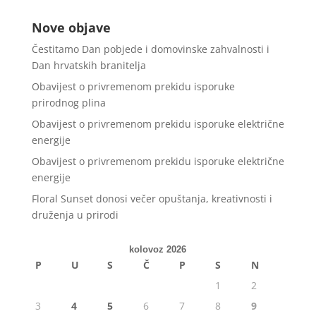
Nove objave
Čestitamo Dan pobjede i domovinske zahvalnosti i
Dan hrvatskih branitelja
Obavijest o privremenom prekidu isporuke
prirodnog plina
Obavijest o privremenom prekidu isporuke električne
energije
Obavijest o privremenom prekidu isporuke električne
energije
Floral Sunset donosi večer opuštanja, kreativnosti i
druženja u prirodi
kolovoz 2026
P
U
S
Č
P
S
N
1
2
3
4
5
6
7
8
9