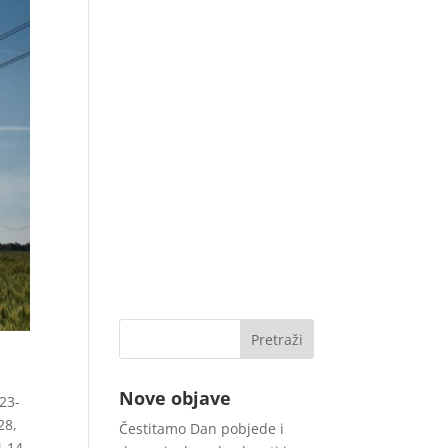
Nove objave
123-
28,
Čestitamo Dan pobjede i
4-14