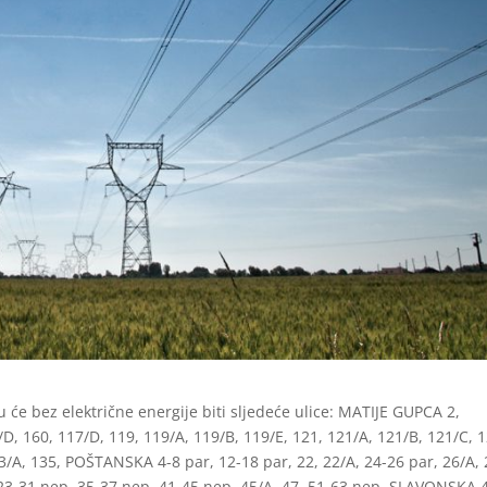
u će bez električne energije biti sljedeće ulice: MATIJE GUPCA 2,
D, 160, 117/D, 119, 119/A, 119/B, 119/E, 121, 121/A, 121/B, 121/C, 
3/A, 135, POŠTANSKA 4-8 par, 12-18 par, 22, 22/A, 24-26 par, 26/A, 
, 23-31 nep, 35-37 nep, 41-45 nep, 45/A, 47, 51-63 nep, SLAVONSKA 