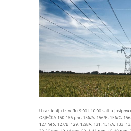
U razdoblju između 9:00 i 10:00 sati u Josipovc
OSJEČKA 150-156 par, 156/A, 156/B, 156/C, 156/
127 nep, 127/B, 129, 129/A, 131, 131/A, 133, 13
32-36 par, 40-44 par, 52, 1-11 nep, 15-19 nep