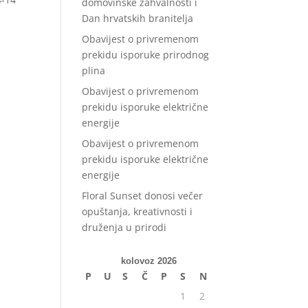
domovinske zahvalnosti i
Dan hrvatskih branitelja
Obavijest o privremenom
prekidu isporuke prirodnog
plina
Obavijest o privremenom
prekidu isporuke električne
energije
Obavijest o privremenom
prekidu isporuke električne
energije
Floral Sunset donosi večer
opuštanja, kreativnosti i
druženja u prirodi
kolovoz 2026
P
U
S
Č
P
S
N
1
2